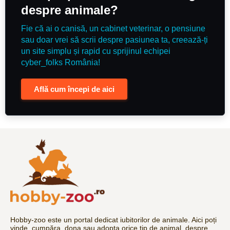
despre animale?
Fie că ai o canisă, un cabinet veterinar, o pensiune
sau doar vrei să scrii despre pasiunea ta, creează-ți
un site simplu și rapid cu sprijinul echipei
cyber_folks România!
Află cum începi de aici
Hobby-zoo este un portal dedicat iubitorilor de animale. Aici poți
vinde, cumpăra, dona sau adopta orice tip de animal, despre