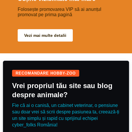
având deja reflexul de a veni
când este strigată. Se oferă
împreună cu mai multe accesorii
Folosește promovarea VIP să ai anunțul
utile: pătuţ şi păturică lesă + lesă
promovat pe prima pagină
pentru mașină bol pentru
mâncare + bol tip slow feeding
jucării şampon pentru câini soluție
pentru curățarea urechilor clește
pentru unghii hăinuță (puţin mică,
Vezi mai multe detalii
dar poate fi inca folosita)
RECOMANDARE HOBBY-ZOO
Vrei propriul tău site sau blog
despre animale?
Fie că ai o canisă, un cabinet veterinar, o pensiune
sau doar vrei să scrii despre pasiunea ta, creează-ți
un site simplu și rapid cu sprijinul echipei
cyber_folks România!