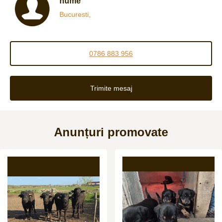
nume
Bucuresti,
0786 883 956
Trimite mesaj
Anunțuri promovate