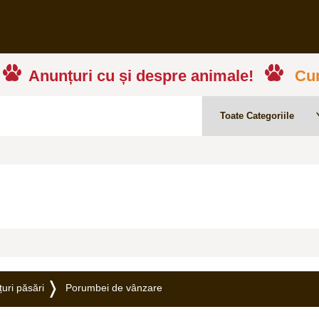
Anunțuri cu și despre animale!
Cum
uri păsări
Porumbei de vânzare