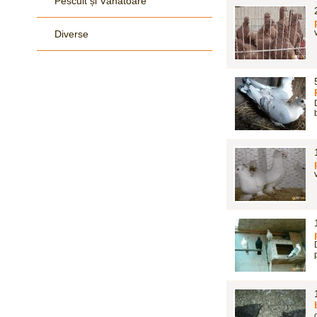
Pescuit și Vânãtoare
Diverse