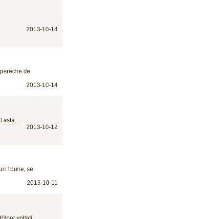
2013-10-14
o pereche de
2013-10-14
asta. ...
2013-10-12
uri f bune, se
2013-10-11
\per voltati