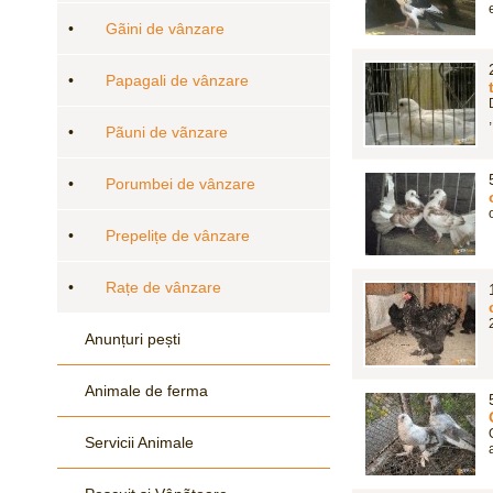
•
Gãini de vânzare
•
Papagali de vânzare
•
Pãuni de vãnzare
•
Porumbei de vânzare
•
Prepelițe de vânzare
•
Rațe de vânzare
Anunțuri pești
Animale de ferma
Servicii Animale