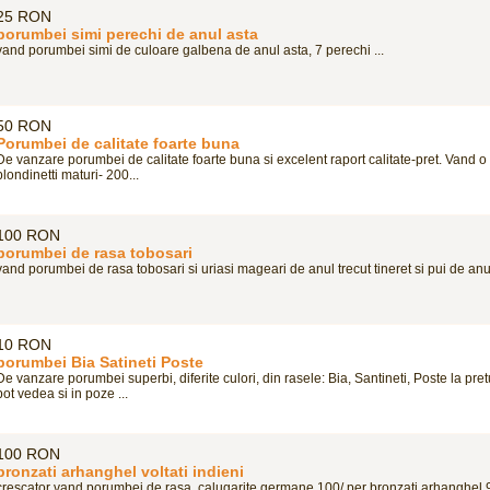
25 RON
porumbei simi perechi de anul asta
vand porumbei simi de culoare galbena de anul asta, 7 perechi ...
50 RON
Porumbei de calitate foarte buna
De vanzare porumbei de calitate foarte buna si excelent raport calitate-pret. Vand 
blondinetti maturi- 200...
100 RON
porumbei de rasa tobosari
vand porumbei de rasa tobosari si uriasi mageari de anul trecut tineret si pui de anul 
10 RON
porumbei Bia Satineti Poste
De vanzare porumbei superbi, diferite culori, din rasele: Bia, Santineti, Poste la pret
pot vedea si in poze ...
100 RON
bronzati arhanghel voltati indieni
crescator vand porumbei de rasa, calugarite germane 100/ per bronzati arhanghel 90