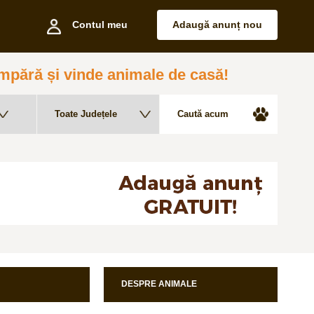
Contul meu
Adaugă anunț nou
pără și vinde animale de casă!
DESPRE ANIMALE