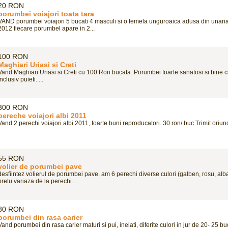
20 RON
porumbei voiajori toata tara
VAND porumbei voiajori 5 bucati 4 masculi si o femela unguroaica adusa din unaria
2012 fiecare porumbel apare in 2...
100 RON
Maghiari Uriasi si Creti
Vand Maghiari Uriasi si Creti cu 100 Ron bucata. Porumbei foarte sanatosi si bine c
inclusiv puieti. ...
300 RON
pereche voiajori albi 2011
Vand 2 perechi voiajori albi 2011, foarte buni reproducatori. 30 ron/ buc Trimit oriund
55 RON
volier de porumbei pave
desfiintez volierul de porumbei pave. am 6 perechi diverse culori (galben, rosu, albas
pretu variaza de la perechi...
80 RON
porumbei din rasa carier
Vand porumbei din rasa carier maturi si pui, inelati, diferite culori in jur de 20- 25 buc