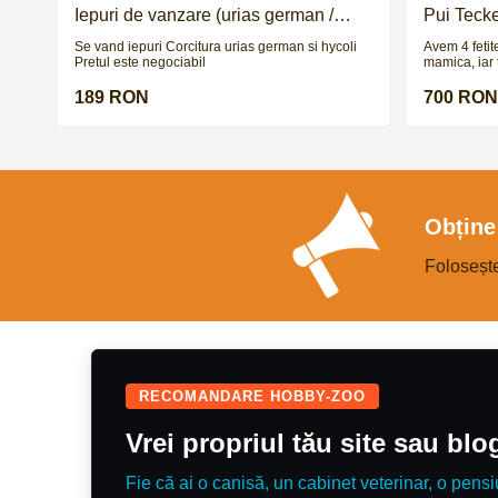
Iepuri de vanzare (urias german /
Pui Teck
hycoli)
Se vand iepuri Corcitura urias german si hycoli
Avem 4 fetite 
Pretul este negociabil
mamica, iar t
cerere. Catei
urmeaza sa f
189 RON
700 RON
Obține 
Foloseșt
RECOMANDARE HOBBY-ZOO
Vrei propriul tău site sau bl
Fie că ai o canisă, un cabinet veterinar, o pensi