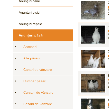
Anunțuri câini
Anunțuri pisici
Anunțuri reptile
Anunțuri păsări
•
Accesorii
•
Alte pãsãri
•
Canari de vânzare
•
Cumpãr pãsãri
•
Curcani de vânzare
•
Fazani de vãnzare