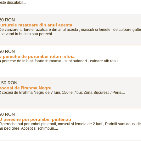
este discutabil...
20 RON
turturele razatoare din anul acesta
De vanzare turturele razatoare din anul acesta , masculi si femele , de culoare galbe
, se vand la bucata sau perechi...
50 RON
o pereche de porumbei rotari infoia
o pereche de infoiati foarte frumoasa - sunt puiandri - culoare alb rosu...
150 RON
cocosi de Brahma Negru
2 cocosi de Brahma Negru de 7 luni. 150 lei / buc Zona Bucuresti / Peris....
50 RON
O pereche pui porumbei pintenati
O pereche pui porumbei pintenati, mascul si femela de 2 luni , Parintii sunt adusi di
au pedigree. Accept si schimburi....