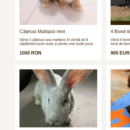
Cățeluși Maltipoo mini
4 Bivoli 
Vând 3 cățeluși rasa maltipoo în vârstă de 8
Vând 4 bivoli
săptămâni poze reale și pentru mai multe poze și
mică de fami
video vă aștept pe wapp
vârsta de ap
la 250–300 k
1000 RON
900 EU
dezvoltate, 
probleme de 
prăsilă sau 
3.999 € toți 
fără grabă.
multe detali