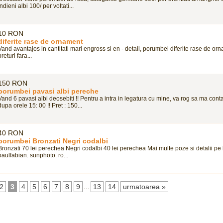
indieni albi 100/ per voltati...
10 RON
diferite rase de ornament
Vand avantajos in cantitati mari engross si en - detail, porumbei diferite rase de orn
preturi fara...
150 RON
porumbei pavasi albi pereche
Vand 6 pavasi albi deosebiti !! Pentru a intra in legatura cu mine, va rog sa ma conta
dupa orele 15: 00 !! Pret : 150...
40 RON
porumbei Bronzati Negri codalbi
Bronzati 70 lei perechea Negri codalbi 40 lei perechea Mai multe poze si detalii pe ht
paulfabian. sunphoto. ro...
2
3
4
5
6
7
8
9
...
13
14
urmatoarea »