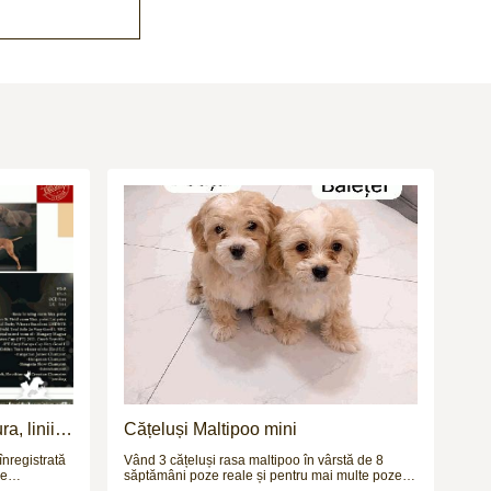
a, linii
Cățeluși Maltipoo mini
înregistrată
Vând 3 cățeluși rasa maltipoo în vârstă de 8
re
săptămâni poze reale și pentru mai multe poze și
(vișlă) cu
video vă aștept pe wapp