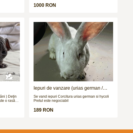
1000 RON
uiul
 pură, ambii
enetice
a, Cehia și
frumusețe și
i
etalii
cat de
arnet de
 contract. -
sta, precum
tuate. Se
ării. Alte
e de contact
Iepuri de vanzare (urias german /
hycoli)
âni ) Dețin
Se vand iepuri Corcitura urias german si hycoli
ste o rasă
Pretul este negociabil
aspectul său
. Deși pare
189 RON
ită cu un
nei piersici.
să.Iubește
le.Este
ățată trucuri