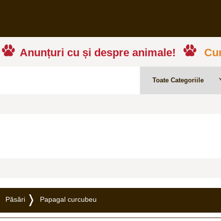
Anunțuri cu și despre animale!
Cum
Păsări
Papagal curcubeu