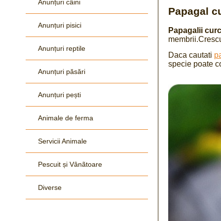
Anunțuri câini
Papagal c
Anunțuri pisici
Papagalii cur
membrii.Crescuti
Anunțuri reptile
Daca cautati
p
specie poate co
Anunțuri păsări
Anunțuri pești
Animale de ferma
Servicii Animale
Pescuit și Vânãtoare
Diverse