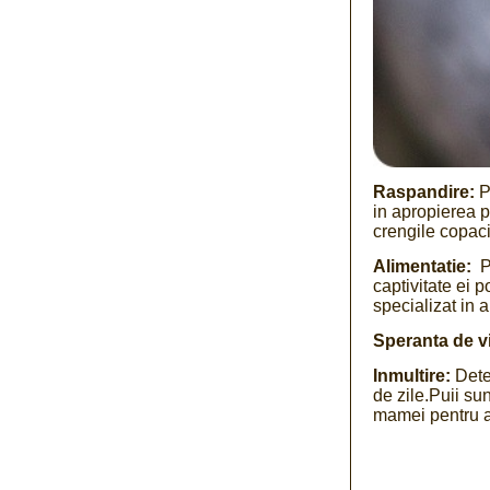
Raspandire:
Po
in apropierea p
crengile copaci
Alimentatie:
Pa
captivitate ei 
specializat in 
Speranta de vi
Inmultire:
Deter
de zile.Puii sun
mamei pentru a