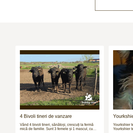
4 Bivoli tineri de vanzare
Yourkshier
adorabil
Vând 4 bivoli tineri, sănătoși, crescuți la fermă
Yourkshier t
mică de familie. Sunt 3 femele și 1 mascul, cu
Yourkshier terrier are: -1
vârsta de aproximativ 1.2 ani și greutate estimată
sanatate -2 vaccinuri -este negru si maro -data