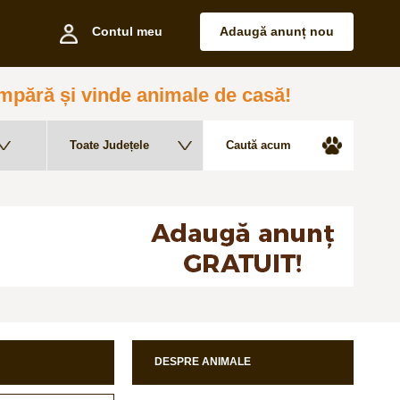
Contul meu
Adaugă anunț nou
pără și vinde animale de casă!
DESPRE ANIMALE