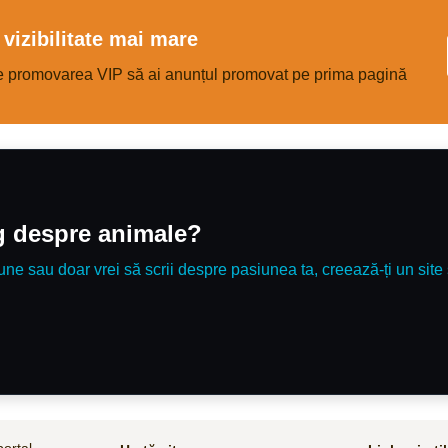
 cu mai multe accesorii utile: pătuţ
simple. Detalii la nr de tel 07357976
 slow feeding jucării şampon
vizibilitate mai mare
ă (puţin mică, dar
 folosita)
e promovarea VIP să ai anunțul promovat pe prima pagină
og despre animale?
une sau doar vrei să scrii despre pasiunea ta, creează-ți un site 
ortal