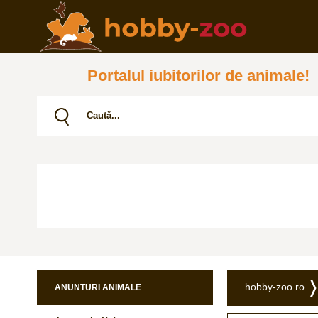
Portalul iubitorilor de animale!
hobby-zoo.ro
ANUNTURI ANIMALE