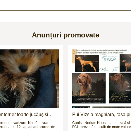
Anunțuri promovate
 terrier foarte jucăuș și
Pui Vizsla maghiara, rasa pur
genetice unice
errier de vanzare. Nu ofer livrare
Canisa Nerium House - autorizată și 
2 saptamani -carnet de
FCI - prezintă un cuib de mare valoa
chinologică de rasa Vizsla maghiară 