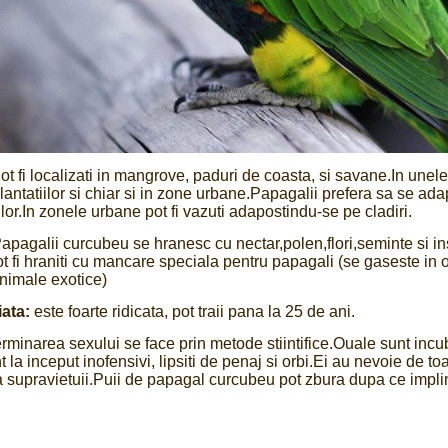
t fi localizati in mangrove, paduri de coasta, si savane.In unele 
lantatiilor si chiar si in zone urbane.Papagalii prefera sa se a
lor.In zonele urbane pot fi vazuti adapostindu-se pe cladiri.
pagalii curcubeu se hranesc cu nectar,polen,flori,seminte si in
pot fi hraniti cu mancare speciala pentru papagali (se gaseste in
animale exotice)
ata:
este foarte ridicata, pot traii pana la 25 de ani.
minarea sexului se face prin metode stiintifice.Ouale sunt incu
t la inceput inofensivi, lipsiti de penaj si orbi.Ei au nevoie de t
 supravietuii.Puii de papagal curcubeu pot zbura dupa ce implin