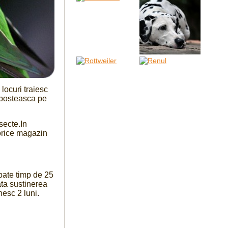
locuri traiesc
daposteasca pe
secte.In
 orice magazin
bate timp de 25
oata sustinerea
esc 2 luni.