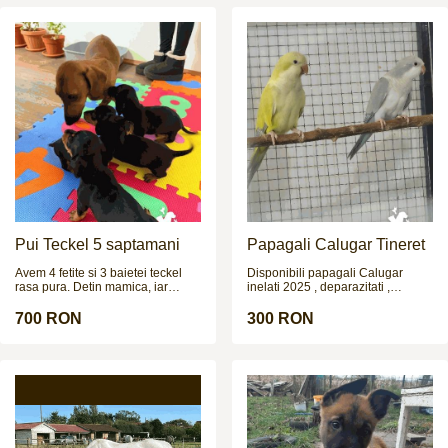
Pui Teckel 5 saptamani
Papagali Calugar Tineret
Avem 4 fetite si 3 baietei teckel
Disponibili papagali Calugar
rasa pura. Detin mamica, iar
inelati 2025 , deparazitati ,
taticul poate fi vazut in poze la
crescuti de parinti. Nu fac
cerere. Cateii sunt deparazitati
schimburi !!!
700 RON
300 RON
intern si extern si urmeaza sa fie
vaccinati in cateva zile.