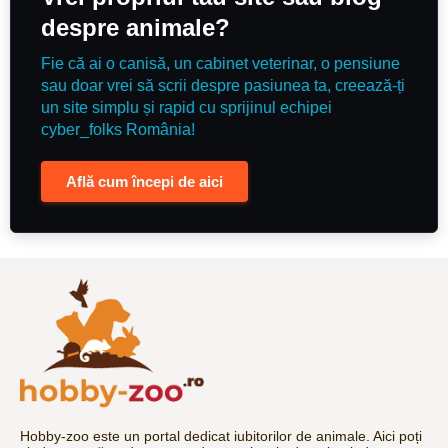
despre animale?
Fie că ai o canisă, un cabinet veterinar, o pensiune
sau doar vrei să scrii despre pasiunea ta, creează-ți
un site simplu și rapid cu sprijinul echipei
cyber_folks România!
Află cum începi de aici
Hobby-zoo este un portal dedicat iubitorilor de animale. Aici poți