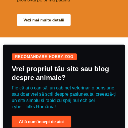
pentru mașină bol pentru
mâncare + bol tip slow feeding
jucării şampon pentru câini soluție
pentru curățarea urechilor clește
pentru unghii hăinuță (puţin mică,
Vezi mai multe detalii
dar poate fi inca folosita)
RECOMANDARE HOBBY-ZOO
Vrei propriul tău site sau blog
despre animale?
Fie că ai o canisă, un cabinet veterinar, o pensiune
sau doar vrei să scrii despre pasiunea ta, creează-ți
un site simplu și rapid cu sprijinul echipei
cyber_folks România!
Află cum începi de aici