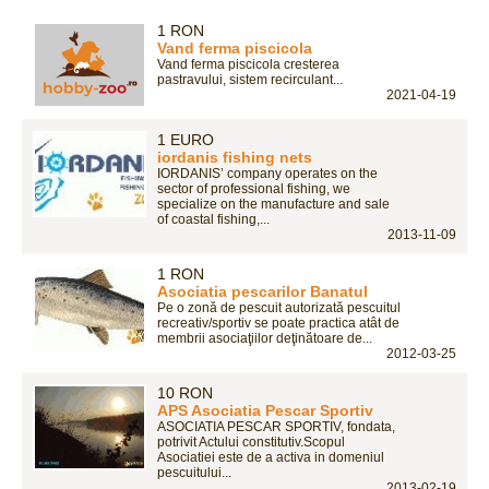
1 RON
Vand ferma piscicola
Vand ferma piscicola cresterea
pastravului, sistem recirculant...
2021-04-19
1 EURO
iordanis fishing nets
IORDANIS’ company operates on the
sector of professional fishing, we
specialize on the manufacture and sale
of coastal fishing,...
2013-11-09
1 RON
Asociatia pescarilor Banatul
Pe o zonă de pescuit autorizată pescuitul
recreativ/sportiv se poate practica atât de
membrii asociaţiilor deţinătoare de...
2012-03-25
10 RON
APS Asociatia Pescar Sportiv
ASOCIATIA PESCAR SPORTIV, fondata,
potrivit Actului constitutiv.Scopul
Asociatiei este de a activa in domeniul
pescuitului...
2013-02-19