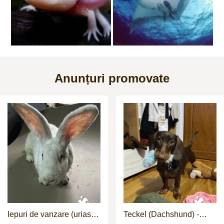
Anunțuri promovate
Iepuri de vanzare (urias
Teckel (Dachshund) -
german / hycoli)
femelă, 6 luni