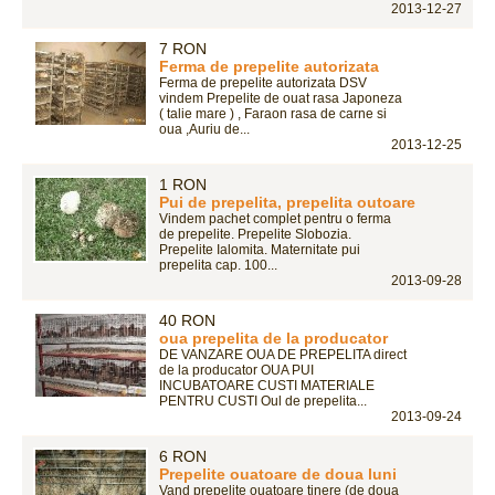
2013-12-27
7 RON
Ferma de prepelite autorizata
Ferma de prepelite autorizata DSV
vindem Prepelite de ouat rasa Japoneza
( talie mare ) , Faraon rasa de carne si
oua ,Auriu de...
2013-12-25
1 RON
Pui de prepelita, prepelita outoare
Vindem pachet complet pentru o ferma
de prepelite. Prepelite Slobozia.
Prepelite Ialomita. Maternitate pui
prepelita cap. 100...
2013-09-28
40 RON
oua prepelita de la producator
DE VANZARE OUA DE PREPELITA direct
de la producator OUA PUI
INCUBATOARE CUSTI MATERIALE
PENTRU CUSTI Oul de prepelita...
2013-09-24
6 RON
Prepelite ouatoare de doua luni
Vand prepelite ouatoare tinere (de doua