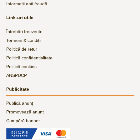
Informații anti fraudă
Link-uri utile
Întrebări frecvente
Termeni & condiții
Politică de retur
Politică confidențialitate
Politică cookies
ANSPDCP
Publicitate
Publică anunț
Promovează anunț
Cumpără banner