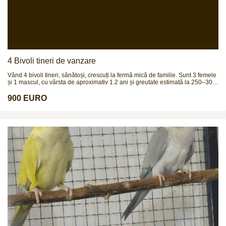
4 Bivoli tineri de vanzare
Vând 4 bivoli tineri, sănătoși, crescuți la fermă mică de familie. Sunt 3 femele
și 1 mascul, cu vârsta de aproximativ 1.2 ani și greutate estimată la 250–300
kg (necântăriți). Animale bine dezvoltate, crescute natural, obișnuite afară,
fără probleme de sănătate, potriviți pentru creștere, prăsilă sau îngrășat.
900 EURO
Prețul este 900 € bucata sau 3.999 € toți patru. Se pot vedea la fața locului,
fără grabă. Se vând împreună sau separat. Mai multe detalii la numărul de
telefon.