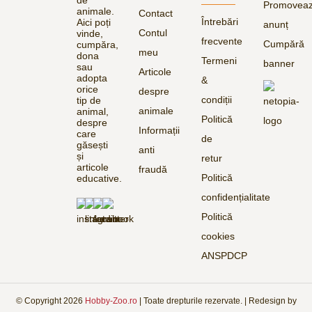
de
Promovea
animale.
Contact
Întrebări
Aici poți
anunț
Contul
vinde,
frecvente
Cumpără
cumpăra,
meu
dona
Termeni
banner
sau
Articole
adopta
&
orice
despre
condiții
tip de
animale
animal,
Politică
despre
Informații
care
de
găsești
anti
și
retur
articole
fraudă
Politică
educative.
confidențialitate
Politică
cookies
ANSPDCP
© Copyright
2026
Hobby-Zoo.ro
| Toate drepturile rezervate. | Redesign by