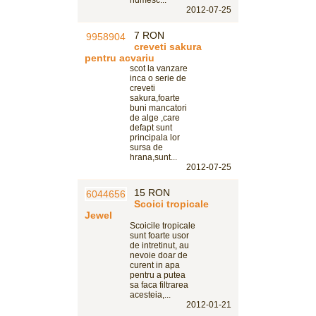
numesc...
2012-07-25
7 RON
creveti sakura
pentru acvariu
scot la vanzare
inca o serie de
creveti
sakura,foarte
buni mancatori
de alge ,care
defapt sunt
principala lor
sursa de
hrana,sunt...
2012-07-25
15 RON
Scoici tropicale
Jewel
Scoicile tropicale
sunt foarte usor
de intretinut, au
nevoie doar de
curent in apa
pentru a putea
sa faca filtrarea
acesteia,...
2012-01-21