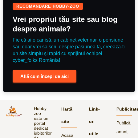
RECOMANDARE HOBBY-ZOO
Vrei propriul tău site sau blog
despre animale?
Fie că ai o canisă, un cabinet veterinar, o pensiune
sau doar vrei să scrii despre pasiunea ta, creează-ți
un site simplu și rapid cu sprijinul echipei
cyber_folks România!
Află cum începi de aici
Hobby-
Hartă
Link-
Publicitat
zoo
este un
site
uri
Publică
portal
dedicat
anunț
iubitorilor
utile
Acasă