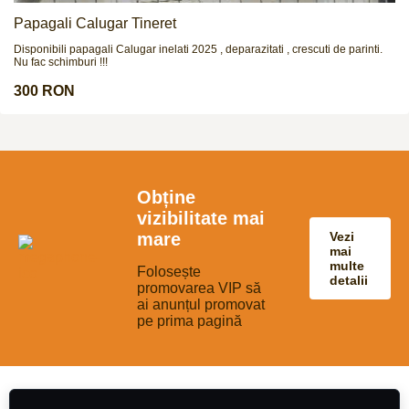
Papagali Calugar Tineret
Disponibili papagali Calugar inelati 2025 , deparazitati , crescuti de parinti.
Nu fac schimburi !!!
300 RON
Obține
vizibilitate mai
mare
Vezi
mai
multe
Folosește
detalii
promovarea VIP să
ai anunțul promovat
pe prima pagină