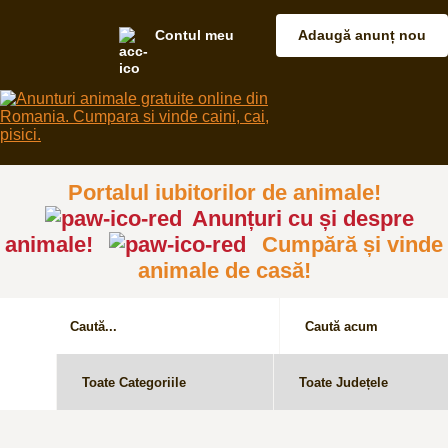
Contul meu
Adaugă anunț nou
Portalul iubitorilor de animale!
Anunțuri cu și despre
animale!
Cumpără și vinde
animale de casă!