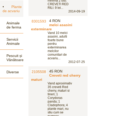
minima 2 buc
CREVETI RED
•
Plante
RILI. 9 lei...
de acvariu
2014-09-19
4 RON
Animale
melci asasini
de ferma
exterminare
Vand 10 melci
asasini, adulti
Servicii
foarte bune
Animale
pentru
exterminarea
melcilor
comunitari de
Pescuit și
acvariu...
Vânãtoare
2012-07-25
45 RON
Diverse
Creveti red cherry
maturi
Vand aproximativ
35 creveti Red
cherry, maturi si
tineri; 1
Corydoras
panda; 1
Cladophora; 4
plante mari, nu
stiu cum se