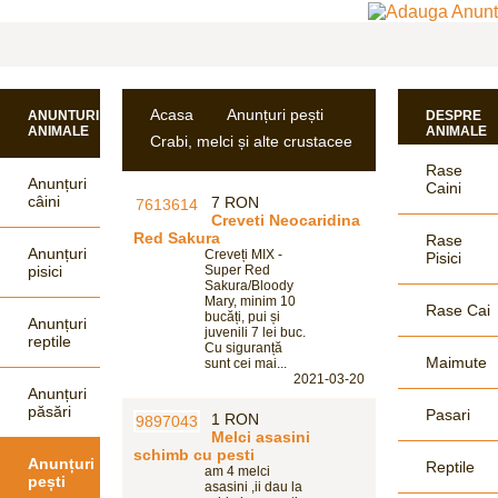
Acasa
Anunțuri pești
ANUNTURI
DESPRE
ANIMALE
ANIMALE
Crabi, melci și alte crustacee
Rase
Anunțuri
Caini
câini
7 RON
Creveti Neocaridina
Red Sakura
Rase
Anunțuri
Creveți MIX -
Pisici
pisici
Super Red
Sakura/Bloody
Mary, minim 10
Rase Cai
bucăți, pui și
Anunțuri
juvenili 7 lei buc.
reptile
Cu siguranță
Maimute
sunt cei mai...
2021-03-20
Anunțuri
păsări
Pasari
1 RON
Melci asasini
schimb cu pesti
Anunțuri
Reptile
am 4 melci
pești
asasini ,ii dau la