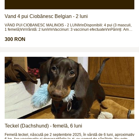
Vand 4 pui Ciobănesc Belgian - 2 luni
VÂND PUI CIOBANESC MALINOIS - 2 LUNI\r\nDisponibili: 4 pui (3 masculi,
1 femelă)\r\nVârstă: 2 luni\r\nVaccinuri: 3 vaccinuri efectuate\r\nPărinți: Ambii
părinți pot fi văzuți la fața locului\r\nRasă pură: Ciobanesc Malinois\r\nPreț:
300 EUR (negociabil)\r\nLocație: Sibiu\r\nCățeluși sănătoși, socializați, ideali
300 RON
pentru familii active sau pentru gardă și protecție. Rasa Malinois este
cunoscută pentru inteligență, loialitate și energie.\r\nPentru programare
vizionare și mai multe detalii, contactați-mă:\r\nTelefon:\r\nRăspund doar la
apeluri telefonice.
Teckel (Dachshund) - femelă, 6 luni
Femelă teckel, născută pe 2 septembrie 2025, în vârstă de 6 luni, aproximativ