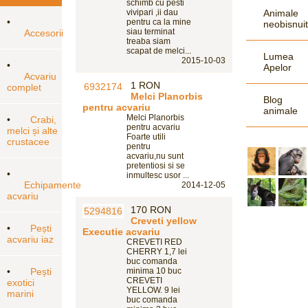
schimb cu pesti
vivipari ,ii dau
Animale
•
pentru ca la mine
neobisnui
siau terminat
Accesorii
treaba siam
scapat de melci...
Lumea
2015-10-03
•
Apelor
Acvariu
1 RON
complet
Melci Planorbis
Blog
pentru acvariu
animale
Melci Planorbis
•
Crabi,
pentru acvariu
melci și alte
Foarte utili
crustacee
pentru
acvariu,nu sunt
pretentiosi si se
•
inmultesc usor ...
Echipamente
2014-12-05
acvariu
170 RON
Creveti yellow
•
Pești
Executie acvariu
acvariu iaz
CREVETI RED
CHERRY 1,7 lei
buc comanda
•
Pești
minima 10 buc
CREVETI
exotici
YELLOW. 9 lei
marini
buc comanda