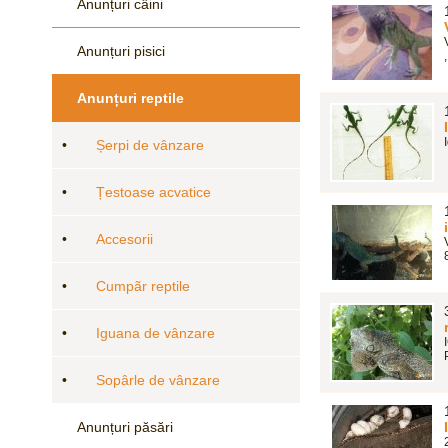
Anunțuri câini
Anunțuri pisici
Anunțuri reptile
•
Șerpi de vânzare
•
Țestoase acvatice
•
Accesorii
•
Cumpãr reptile
•
Iguana de vânzare
•
Sopârle de vânzare
Anunțuri păsări