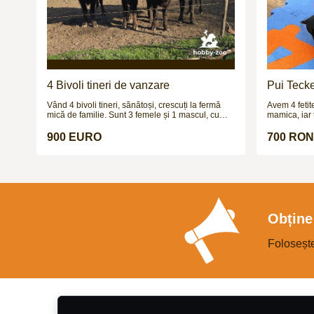
4 Bivoli tineri de vanzare
Pui Teck
Vând 4 bivoli tineri, sănătoși, crescuți la fermă
Avem 4 fetite 
mică de familie. Sunt 3 femele și 1 mascul, cu
mamica, iar t
vârsta de aproximativ 1.2 ani și greutate estimată
cerere. Catei
la 250–300 kg (necântăriți). Animale bine
urmeaza sa f
900 EURO
700 RON
dezvoltate, crescute natural, obișnuite afară, fără
probleme de sănătate, potriviți pentru creștere,
prăsilă sau îngrășat. Prețul este 900 € bucata sau
3.999 € toți patru. Se pot vedea la fața locului,
fără grabă. Se vând împreună sau separat. Mai
multe detalii la numărul de telefon.
Obține 
Foloseșt