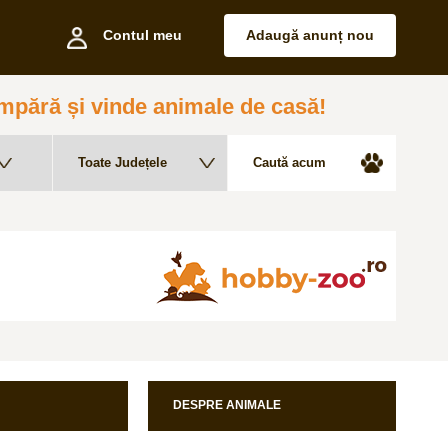
Contul meu
Adaugă anunț nou
pără și vinde animale de casă!
DESPRE ANIMALE