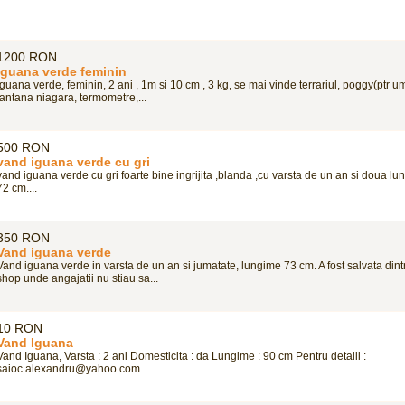
1200 RON
Iguana verde feminin
iguana verde, feminin, 2 ani , 1m si 10 cm , 3 kg, se mai vinde terrariul, poggy(ptr um
fantana niagara, termometre,...
500 RON
vand iguana verde cu gri
vand iguana verde cu gri foarte bine ingrijita ,blanda ,cu varsta de un an si doua lu
72 cm....
350 RON
Vand iguana verde
Vand iguana verde in varsta de un an si jumatate, lungime 73 cm. A fost salvata dint
shop unde angajatii nu stiau sa...
10 RON
Vand Iguana
Vand Iguana, Varsta : 2 ani Domesticita : da Lungime : 90 cm Pentru detalii :
saioc.alexandru@yahoo.com ...