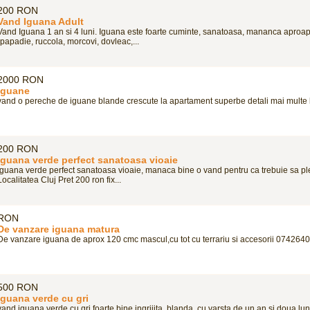
200 RON
Vand Iguana Adult
Vand Iguana 1 an si 4 luni. Iguana este foarte cuminte, sanatoasa, mananca aproap
(papadie, ruccola, morcovi, dovleac,...
2000 RON
iguane
vand o pereche de iguane blande crescute la apartament superbe detali mai multe la
200 RON
Iguana verde perfect sanatoasa vioaie
Iguana verde perfect sanatoasa vioaie, manaca bine o vand pentru ca trebuie sa ple
Localitatea Cluj Pret 200 ron fix...
RON
De vanzare iguana matura
De vanzare iguana de aprox 120 cmc mascul,cu tot cu terrariu si accesorii 0742640
500 RON
iguana verde cu gri
vand iguana verde cu gri foarte bine ingrijita ,blanda ,cu varsta de un an si doua lu