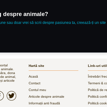
og despre animale?
une sau doar vrei să scrii despre pasiunea ta, creează-ți un site 
ortal
Hartă site
Link-uri uti
e animale.
păra, dona
Acasă
Întrebări fre
 de animal,
și articole
Contact
Termeni & co
Contul meu
Politică de r
Articole despre animale
Politică confi
Informații anti fraudă
Politică cook