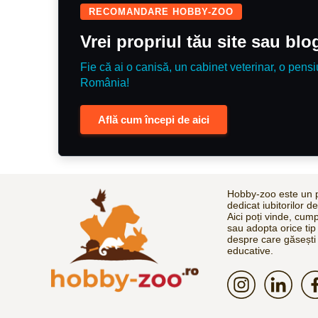
RECOMANDARE HOBBY-ZOO
Vrei propriul tău site sau bl
Fie că ai o canisă, un cabinet veterinar, o pensi
România!
Află cum începi de aici
Hobby-zoo este un p
dedicat iubitorilor d
Aici poți vinde, cum
sau adopta orice tip
despre care găsești 
educative.