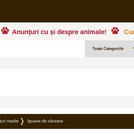
Anunțuri cu și despre animale!
Cum
uri reptile
Iguana de vânzare