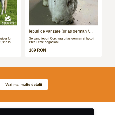
sta, precum
tuate. Se
ării. Alte
e de contact
Iepuri de vanzare (urias german /
hycoli)
giver for
Se vand iepuri Corcitura urias german si hycoli
, she is
Pretul este negociabil
ps & XC up
unny strides,
189 RON
 the job.
so no BS
classes,
sting the
& in traffic.
n auto
 test if you
great
Vezi mai multe detalii
in the week
with a
na eventing