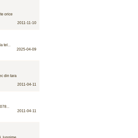
te orice
2011-11-10
 tel...
2025-04-09
c din tara
2011-04-11
078...
2011-04-11
ni, lungime