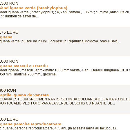
1300 RON
Vand iguana verde (brachylophus)
Vand iguana verde ( brachylophus) ; 4,5 ani ,femela ,1.35 m '; cuminte ,obisnuita cu 
, pt. iubitorii de astfel de...
175 EURO
Iguana
Iguana verde. puisori de 2 luni .Locuiesc in Republica Moldova. orasul Balti...
1000 RON
iguana mascul cu terariu
Vand igoana , mascul , aproximativ 1000 mm varsta, 4 ani + terariu lungimea 1010 
850 mm , inaltime 700 mm , grosime...
300 RON
reptile iguana de vanzare
IGUANA ESTE UN SPECIMEN RAR ISI SCHIMBA CULOAREA DE LA MARO INCHI
PORTOCALIU(VEZI FOTO)PANA LA VERDE DESCHIS CU NUANTE DE...
100 EURO
Iguane pereche reproducatoare
2 iguane, pereche reproducatoare, 4, 5 ani. (In aceasta iarna au facut oua)...