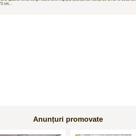
72 cm....
Anunțuri promovate