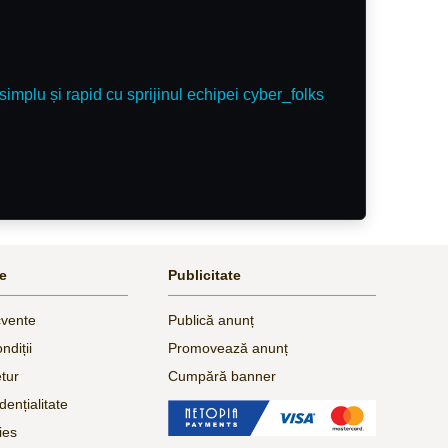
simplu și rapid cu sprijinul echipei cyber_folks
le
Publicitate
cvente
Publică anunț
ndiții
Promovează anunț
etur
Cumpără banner
dențialitate
ies