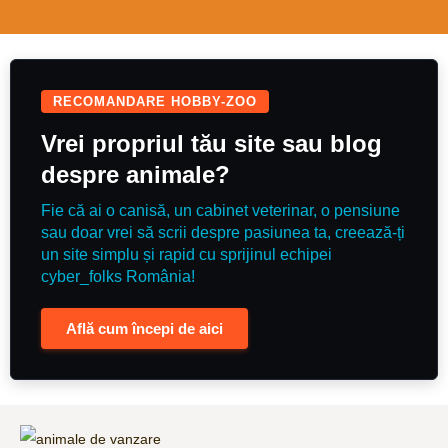
you back safe & with a rosette.
Recently qualified BE90 arena
eventing finals
RECOMANDARE HOBBY-ZOO
Vrei propriul tău site sau blog
despre animale?
Fie că ai o canisă, un cabinet veterinar, o pensiune
sau doar vrei să scrii despre pasiunea ta, creează-ți
un site simplu și rapid cu sprijinul echipei
cyber_folks România!
Află cum începi de aici