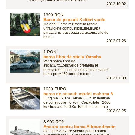
2012-10-02
1300 RON
Barca de pescuit Kolibri verde
Materialul este rezistent la razele
ultraviolete,combustibili,uleiuri,apa
sarata,si isi pastreaza caracteristicile de
lucru...
2012-07-26
1 RON
barca fibra de sticla Yamaha
Vand barca fibra de
sticla(3,7x1,5m)verde pretabila pt
pescuit(poate fi pusa pe masina) stare ff
buna-pret=450euro-si motor...
2012-07-09
1650 EURO
barca de pescuit model mahona 6
Lungime= 6.0 m Latime= 1.75 m Inaltime
de constructie= 0,70 m Capacitate= 2000
kg Greutate=250 Kg. Banchete centrale...
2012-03-25
3.990 RON
Ancora pentru barca Allroundmarin
ofer spre vanzare Ancora pentru barca