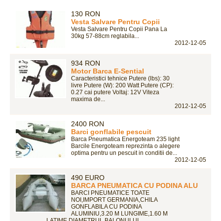
130 RON
Vesta Salvare Pentru Copii
Vesta Salvare Pentru Copii Pana La
30kg 57-88cm reglabila...
2012-12-05
934 RON
Motor Barca E-Sential
Caracteristici tehnice Putere (lbs): 30
livre Putere (W): 200 Watt Putere (CP):
0.27 cai putere Voltaj: 12V Viteza
maxima de...
2012-12-05
2400 RON
Barci gonflabile pescuit
Barca Pneumatica Energoteam 235 light
Barcile Energoteam reprezinta o alegere
optima pentru un pescuit in conditii de...
2012-12-05
490 EURO
BARCA PNEUMATICA CU PODINA ALU
BARCI PNEUMATICE TOATE
NOI,IMPORT GERMANIA,CHILA
GONFLABILA CU PODINA
ALUMINIU,3.20 M LUNGIME,1.60 M
LATIME,DIAMETRUL BALONULUI...