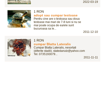
2022-03-19
1 RON
adopt sau cumpar testoase
Pentru cine are o testoasa sau doua
testoase mai mari de 7-8 luni si nu se
mai poate ocupa de ea/ele sunt
bucuroasa sa le...
2011-12-10
1 RON
cumpar Blatta Lateralis
Cumpar Blatta Lateralis, nesortati
(diferite stadii). statedanutz@yahoo.com
Tel. 0735193079...
2011-11-11