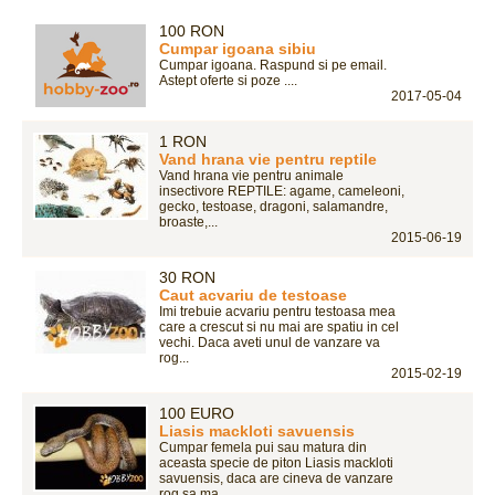
100 RON
Cumpar igoana sibiu
Cumpar igoana. Raspund si pe email.
Astept oferte si poze ....
2017-05-04
1 RON
Vand hrana vie pentru reptile
Vand hrana vie pentru animale
insectivore REPTILE: agame, cameleoni,
gecko, testoase, dragoni, salamandre,
broaste,...
2015-06-19
30 RON
Caut acvariu de testoase
Imi trebuie acvariu pentru testoasa mea
care a crescut si nu mai are spatiu in cel
vechi. Daca aveti unul de vanzare va
rog...
2015-02-19
100 EURO
Liasis mackloti savuensis
Cumpar femela pui sau matura din
aceasta specie de piton Liasis mackloti
savuensis, daca are cineva de vanzare
rog sa ma...