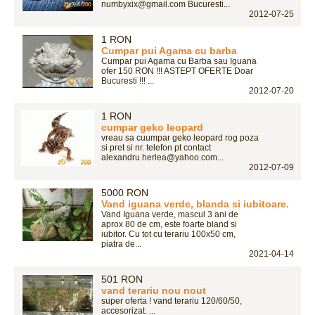
numbyxix@gmail.com Bucuresti...
2012-07-25
1 RON
Cumpar pui Agama cu barba
Cumpar pui Agama cu Barba sau Iguana
ofer 150 RON !!! ASTEPT OFERTE Doar
Bucuresti !!! ...
2012-07-20
1 RON
cumpar geko leopard
vreau sa cuumpar geko leopard rog poza
si pret si nr. telefon pt contact
alexandru.herlea@yahoo.com...
2012-07-09
5000 RON
Vand iguana verde, blanda si iubitoare.
Vand Iguana verde, mascul 3 ani de
aprox 80 de cm, este foarte bland si
iubitor. Cu tot cu terariu 100x50 cm,
piatra de...
2021-04-14
501 RON
vand terariu nou nout
super oferta ! vand terariu 120/60/50,
accesorizat. ...