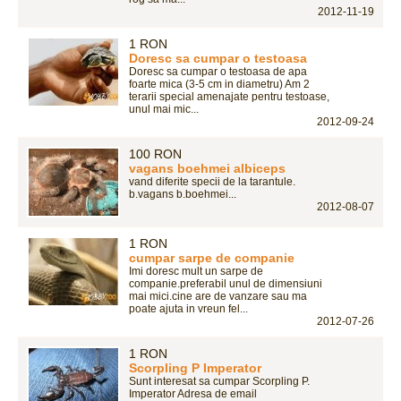
2012-11-19
1 RON
Doresc sa cumpar o testoasa
Doresc sa cumpar o testoasa de apa
foarte mica (3-5 cm in diametru) Am 2
terarii special amenajate pentru testoase,
unul mai mic...
2012-09-24
100 RON
vagans boehmei albiceps
vand diferite specii de la tarantule.
b.vagans b.boehmei...
2012-08-07
1 RON
cumpar sarpe de companie
Imi doresc mult un sarpe de
companie.preferabil unul de dimensiuni
mai mici.cine are de vanzare sau ma
poate ajuta in vreun fel...
2012-07-26
1 RON
Scorpling P Imperator
Sunt interesat sa cumpar Scorpling P.
Imperator Adresa de email