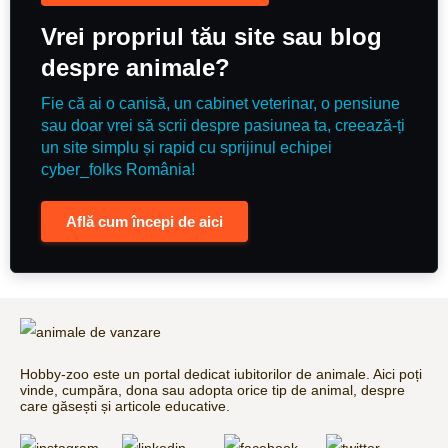
Vrei propriul tău site sau blog
despre animale?
Fie că ai o canisă, un cabinet veterinar, o pensiune
sau doar vrei să scrii despre pasiunea ta, creează-ți
un site simplu și rapid cu sprijinul echipei
cyber_folks România!
Află cum începi de aici
Hobby-zoo este un portal dedicat iubitorilor de animale. Aici poți
vinde, cumpăra, dona sau adopta orice tip de animal, despre
care găsești și articole educative.