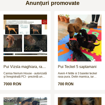
Anunțuri promovate
Pui Vizsla maghiara, rasa
Pui Teckel 5 saptamani
pura, linii genetice unice
Canisa Nerium House - autorizată
Avem 4 fetite si 3 baietei teckel
și înregistrată FCI - prezintă un
rasa pura. Detin mamica, iar
cuib de mare valoare chinologică
taticul poate fi vazut in poze la
de rasa Vizsla maghiară (vișlă) cu
cerere. Cateii sunt deparazitati
7000 RON
700 RON
păr scurt. Avem disponibil pui
intern si extern si urmeaza sa fie
mascul sau femelă, născut(ă) în
vaccinati in cateva zile.
data de 19 noiembrie 2024. Puiul
provine din părinți cu pedigree,
rasă pură, ambii părinți cu teste
de sănătate și teste genetice