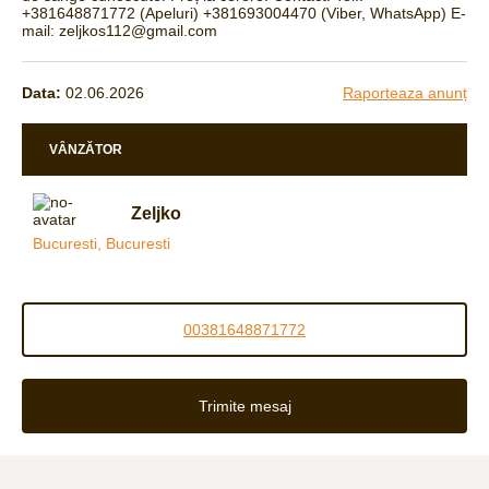
+381648871772 (Apeluri) +381693004470 (Viber, WhatsApp) E-
mail: zeljkos112@gmail.com
Data:
02.06.2026
Raporteaza anunț
VÂNZĂTOR
Zeljko
Bucuresti, Bucuresti
00381648871772
Trimite mesaj