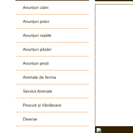
Anunțuri câini
Anunțuri pisici
Anunțuri reptile
Anunțuri păsări
Anunțuri pești
Animale de ferma
Servicii Animale
Pescuit și Vânãtoare
Diverse