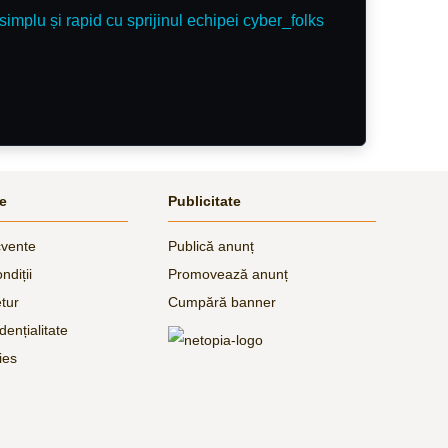
simplu și rapid cu sprijinul echipei cyber_folks
le
Publicitate
cvente
Publică anunț
ndiții
Promovează anunț
etur
Cumpără banner
dențialitate
ies