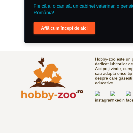
Fie că ai o canisă, un cabinet veterinar, o pensi
România!
Află cum începi de aici
Hobby-zoo este un p
dedicat iubitorilor d
Aici poți vinde, cum
sau adopta orice tip
despre care găsești 
educative.