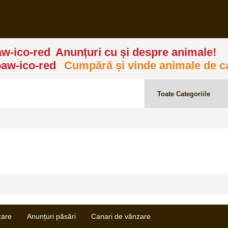
Anunțuri cu și despre animale!
Cumpără și vinde animale de c
zare
Anunțuri păsări
Canari de vânzare