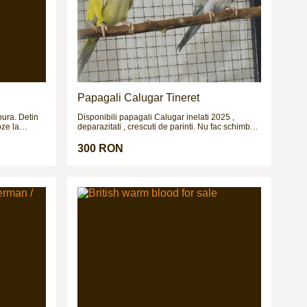
Papagali Calugar Tineret
 Detin
Disponibili papagali Calugar inelati 2025 ,
oze la
deparazitati , crescuti de parinti. Nu fac schimburi
si extern si
!!!
e.
300 RON