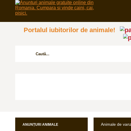
Portalul iubitorilor de animale!
Animale de van
ANUNȚURI ANIMALE