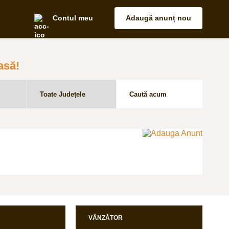
Contul meu
Adaugă anunț nou
asă!
VÂNZĂTOR