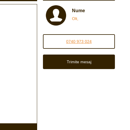
Nume
Olt,
0740 973 024
Trimite mesaj