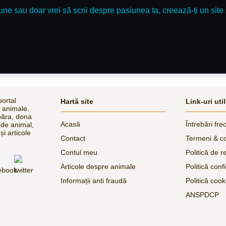
une sau doar vrei să scrii despre pasiunea ta, creează-ți un site 
ortal
Hartă site
Link-uri uti
e animale.
păra, dona
Acasă
Întrebări fre
 de animal,
și articole
Contact
Termeni & co
Contul meu
Politică de r
Articole despre animale
Politică confi
Informații anti fraudă
Politică cook
ANSPDCP