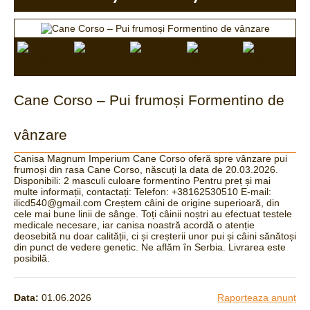
Cane Corso – Pui frumoși Formentino de
vânzare
Canisa Magnum Imperium Cane Corso oferă spre vânzare pui
frumoși din rasa Cane Corso, născuți la data de 20.03.2026.
Disponibili: 2 masculi culoare formentino Pentru preț și mai
multe informații, contactați: Telefon: +38162530510 E-mail:
ilicd540@gmail.com Creștem câini de origine superioară, din
cele mai bune linii de sânge. Toți câinii noștri au efectuat testele
medicale necesare, iar canisa noastră acordă o atenție
deosebită nu doar calității, ci și creșterii unor pui și câini sănătoși
din punct de vedere genetic. Ne aflăm în Serbia. Livrarea este
posibilă.
Data:
01.06.2026
Raporteaza anunț