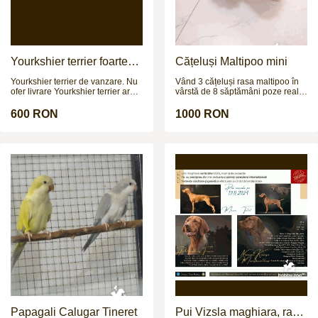
mă:\r\nTelefon:\r\nRăspund doar
la apeluri telefonice.
Yourkshier terrier foarte
Cățeluși Maltipoo mini
jucăuș și adorabil
Yourkshier terrier de vanzare. Nu
Vând 3 cățeluși rasa maltipoo în
ofer livrare Yourkshier terrier are:
vârstă de 8 săptămâni poze reale
-12 saptamani -carnet de sanatate
și pentru mai multe poze și video
-2 vaccinuri -este negru si maro -
vă aștept pe wapp
600 RON
1000 RON
data nasterii= 8.09.2025 PRETUL
ESTE NEGOCIABIL!!!
Papagali Calugar Tineret
Pui Vizsla maghiara, rasa