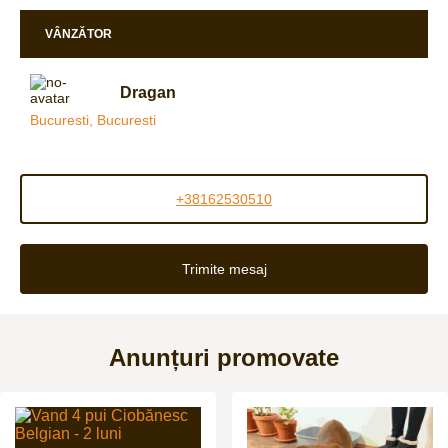
VÂNZĂTOR
Dragan
Bucuresti, Bucuresti
+38162530510
Trimite mesaj
Anunțuri promovate