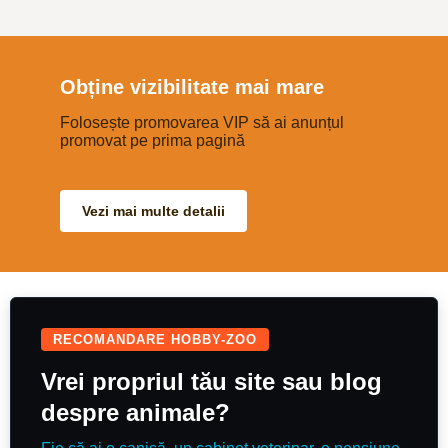
strides, she is a genuine sort who
dezvoltate, crescute natural,
wants to do the job. Always been
obișnuite afară, fără probleme de
in unaffiliated homes, so no BS
sănătate, potriviți pentru creștere,
points meaning she is eligible for
prăsilă sau îngrășat. Prețul este
all classes, would be more than
900 € bucata sau 3.999 € toți
capable of contesting the bronze
patru. Se pot vedea la fața locului,
Obține vizibilitate mai mare
league & i would think she would
fără grabă. Se vând împreună sau
be a super little diesel horse!
separat. Mai multe detalii la
Good to hack & in traffic. Nice
Folosește promovarea VIP să ai anunțul
numărul de telefon.
paces and well schooled with an
promovat pe prima pagină
auto change each way, she can
do a decent test if you wanted to
event. Would also make a great
mother/daughter share, mum to
hack in the week & then
Vezi mai multe detalii
competing at the weekend A
really super mare, who will bring
you back safe & with a rosette.
Recently qualified BE90 arena
eventing finals
RECOMANDARE HOBBY-ZOO
Vrei propriul tău site sau blog
despre animale?