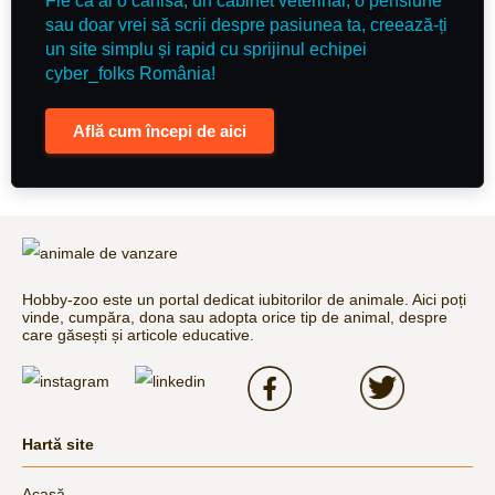
Fie că ai o canisă, un cabinet veterinar, o pensiune
sau doar vrei să scrii despre pasiunea ta, creează-ți
un site simplu și rapid cu sprijinul echipei
cyber_folks România!
Află cum începi de aici
Hobby-zoo este un portal dedicat iubitorilor de animale. Aici poți
vinde, cumpăra, dona sau adopta orice tip de animal, despre
care găsești și articole educative.
Hartă site
Acasă