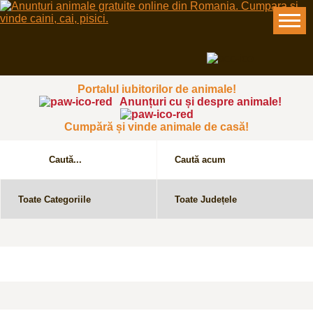
Portalul iubitorilor de animale!
Anunțuri cu și despre animale!
Cumpără și vinde animale de casă!