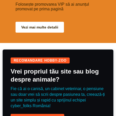
poate fi ușor învățată trucuri
simple. Detalii la nr de tel
Folosește promovarea VIP să ai anunțul
0735797651
promovat pe prima pagină
Vezi mai multe detalii
RECOMANDARE HOBBY-ZOO
Vrei propriul tău site sau blog
despre animale?
Fie că ai o canisă, un cabinet veterinar, o pensiune
sau doar vrei să scrii despre pasiunea ta, creează-ți
un site simplu și rapid cu sprijinul echipei
cyber_folks România!