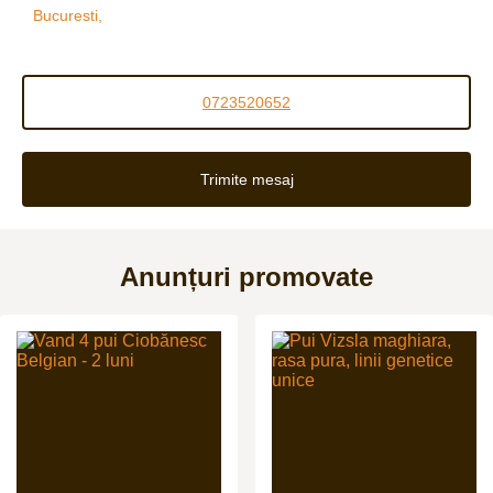
Bucuresti,
0723520652
Trimite mesaj
Anunțuri promovate