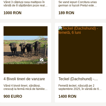
poate organiza transport în orice
Vând 3 cățeluși rasa maltipoo în
Se vand iepuri Corcitura urias
oraș al țării. Alte informații despre
vârstă de 8 săptămâni poze reale
german si hycoli Pretul este
părinți, poze și date de contact
și pentru mai multe poze și video
negociabil
puteți găsi pe pagina de
vă aștept pe wapp
1000 RON
189 RON
Facebook NeriumHouseKennel și
site-ul www.neriumhouse.com
4 Bivoli tineri de vanzare
Teckel (Dachshund) -
femelă, 6 luni
Vând 4 bivoli tineri, sănătoși,
Femelă teckel, născută pe 2
crescuți la fermă mică de familie.
septembrie 2025, în vârstă de 6
Sunt 3 femele și 1 mascul, cu
luni, aproximativ 6 kg. Are
vârsta de aproximativ 1.2 ani și
vaccinurile și deparazitările la zi,
900 EURO
1400 RON
greutate estimată la 250–300 kg
cu carnet de sănătate. Nu este
(necântăriți). Animale bine
sterilizată. Este o cățelușă foarte
dezvoltate, crescute natural,
afectuoasă, adoră să stea lângă