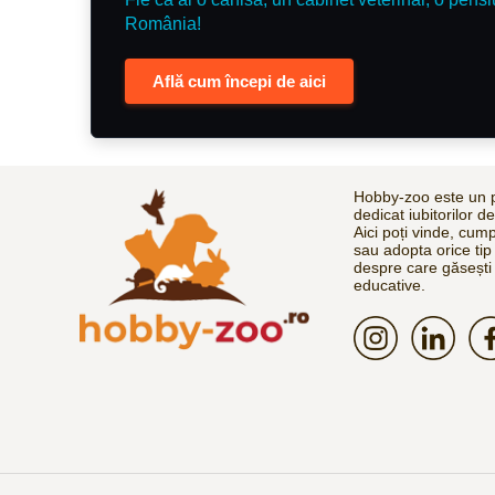
România!
Află cum începi de aici
Hobby-zoo este un p
dedicat iubitorilor d
Aici poți vinde, cum
sau adopta orice tip
despre care găsești 
educative.