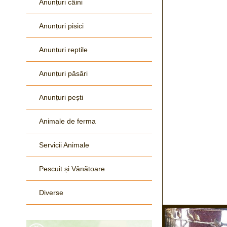
Anunțuri câini
Anunțuri pisici
Anunțuri reptile
Anunțuri păsări
Anunțuri pești
Animale de ferma
Servicii Animale
Pescuit și Vânãtoare
Diverse