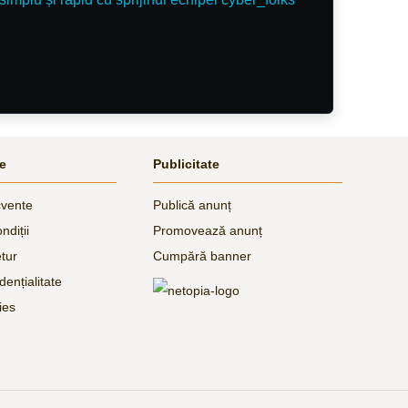
le
Publicitate
cvente
Publică anunț
ndiții
Promovează anunț
etur
Cumpără banner
dențialitate
ies