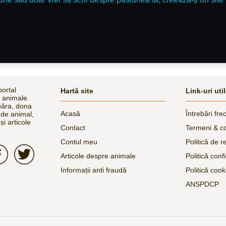
ortal
Hartă site
Link-uri uti
e animale.
păra, dona
Acasă
Întrebări fre
 de animal,
și articole
Contact
Termeni & co
Contul meu
Politică de r
Articole despre animale
Politică confi
Informații anti fraudă
Politică cook
ANSPDCP