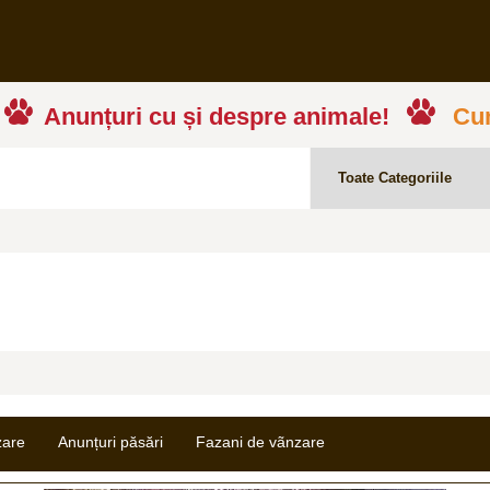
Anunțuri cu și despre animale!
Cum
zare
Anunțuri păsări
Fazani de vãnzare