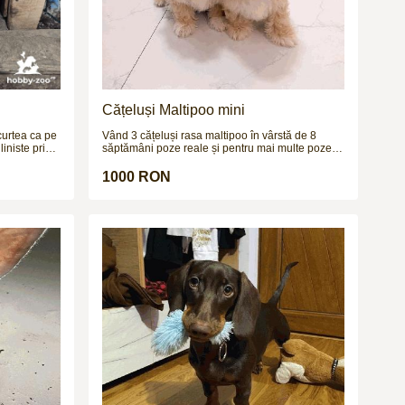
Cățeluși Maltipoo mini
 curtea ca pe
Vând 3 cățeluși rasa maltipoo în vârstă de 8
iniste prin
săptămâni poze reale și pentru mai multe poze și
lina din
video vă aștept pe wapp
em de alarma?
1000 RON
a caracter.
ara buton de
errier –
pui disponibili.