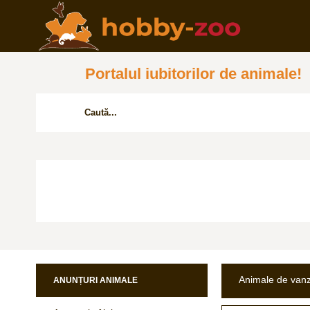
Portalul iubitorilor de animale!
Animale de van
ANUNȚURI ANIMALE