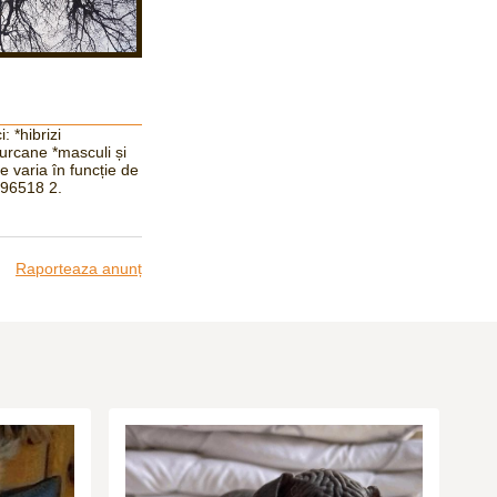
 *hibrizi
țurcane *masculi și
 varia în funcție de
6296518 2.
Raporteaza anunț