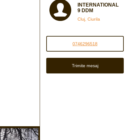
INTERNATIONAL
9 DDM
Cluj, Ciurila
0746296518
Trimite mesaj