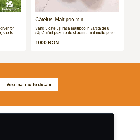
Cățeluși Maltipoo mini
giver for
Vând 3 cățeluși rasa maltipoo în vârstă de 8
, she is
săptămâni poze reale și pentru mai multe poze și
ps & XC up
video vă aștept pe wapp
unny strides,
1000 RON
 the job.
so no BS
classes,
sting the
& in traffic.
n auto
 test if you
great
Vezi mai multe detalii
in the week
with a
na eventing