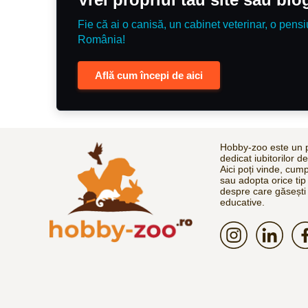
Fie că ai o canisă, un cabinet veterinar, o pensi
România!
Află cum începi de aici
Hobby-zoo este un p
dedicat iubitorilor d
Aici poți vinde, cum
sau adopta orice tip
despre care găsești 
educative.