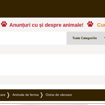
Anunțuri cu și despre animale!
Cum
zare
Animale de ferma
Ovine de vânzare