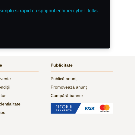
simplu și rapid cu sprijinul echipei cyber_folks
le
Publicitate
cvente
Publică anunț
ndiții
Promovează anunț
etur
Cumpără banner
dențialitate
ies