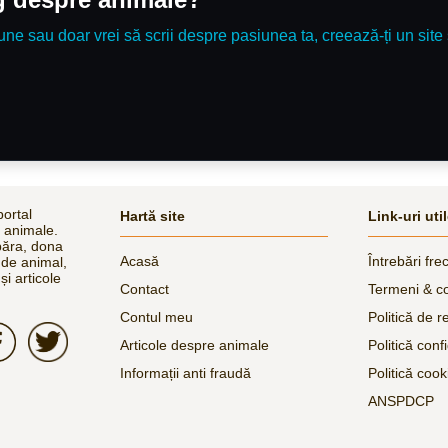
une sau doar vrei să scrii despre pasiunea ta, creează-ți un site 
ortal
Hartă site
Link-uri uti
e animale.
păra, dona
Acasă
Întrebări fre
 de animal,
și articole
Contact
Termeni & co
Contul meu
Politică de r
Articole despre animale
Politică confi
Informații anti fraudă
Politică cook
ANSPDCP