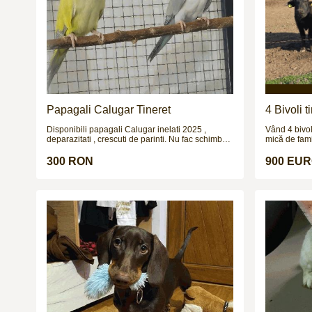
Papagali Calugar Tineret
4 Bivoli 
Disponibili papagali Calugar inelati 2025 ,
Vând 4 bivoli
deparazitati , crescuti de parinti. Nu fac schimburi
mică de fami
!!!
vârsta de ap
la 250–300 k
300 RON
900 EU
dezvoltate, 
probleme de 
prăsilă sau 
3.999 € toți 
fără grabă.
multe detali