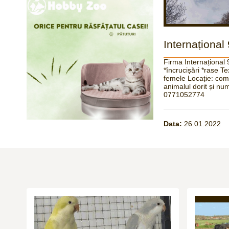
Internațional
Firma Internațional 
*încrucișări *rase T
femele Locație: comu
animalul dorit și num
0771052774
Data:
26.01.2022