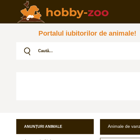
Portalul iubitorilor de animale!
Animale de van
ANUNȚURI ANIMALE