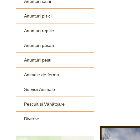
Anunțuri câini
Anunțuri pisici
Anunțuri reptile
Anunțuri păsări
Anunțuri pești
Animale de ferma
Servicii Animale
Pescuit și Vânãtoare
Diverse