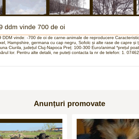
 9 ddm vinde 700 de oi
9 DDM vinde: -700 de oi de carne-animale de reproducere Caracteristici:
exel, Hampshire, germana cu cap negru, Sofolc și alte rase de capre și 
na Ciurila, județul Cluj-Napoca Preț: 100-300 Euro/animal *prețul poate
ărul lor. Pentru alte detalii, ne puteți contacta la nr de telefon: 1. 074
Anunțuri promovate