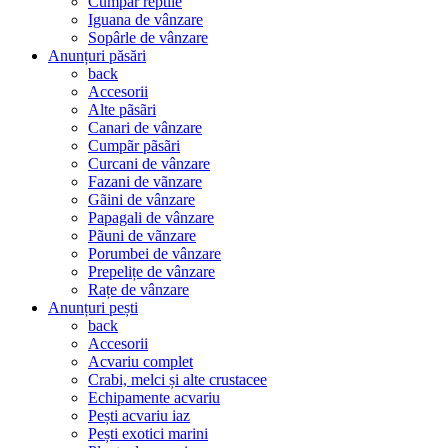
Cumpãr reptile
Iguana de vânzare
Sopârle de vânzare
Anunțuri păsări
back
Accesorii
Alte pãsãri
Canari de vânzare
Cumpãr pãsãri
Curcani de vânzare
Fazani de vãnzare
Gãini de vânzare
Papagali de vânzare
Pãuni de vãnzare
Porumbei de vânzare
Prepelițe de vânzare
Rațe de vânzare
Anunțuri pești
back
Accesorii
Acvariu complet
Crabi, melci și alte crustacee
Echipamente acvariu
Pești acvariu iaz
Pești exotici marini