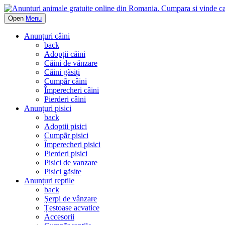
Open
Menu
Anunțuri câini
back
Adopții câini
Câini de vânzare
Câini gãsiți
Cumpãr câini
Împerecheri câini
Pierderi câini
Anunțuri pisici
back
Adoptii pisici
Cumpãr pisici
Împerecheri pisici
Pierderi pisici
Pisici de vanzare
Pisici gãsite
Anunțuri reptile
back
Șerpi de vânzare
Țestoase acvatice
Accesorii