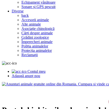
Echipament vânãtoare
Sonare și GPS pescuit
Diverse
back
Accesorii animale
Alte animale
Asociație chinologicã
Cãrți despre animale
Grãdini zoologice
Împerecheri animale
Poliția animalelor
Protecția animalelor
Reclamații
Contul meu
Adaugă anunț nou