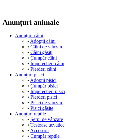
Anunțuri animale
Anunțuri câini
•
Adopții câini
•
Câini de vânzare
•
Câini gãsiți
•
Cumpãr câini
•
Împerecheri câini
•
Pierderi câini
Anunțuri pisici
•
Adoptii pisici
•
Cumpãr pisici
•
Împerecheri pisici
•
Pierderi pisici
•
Pisici de vanzare
•
Pisici gãsite
Anunțuri reptile
•
Șerpi de vânzare
•
Țestoase acvatice
•
Accesorii
•
Cumpãr reptile