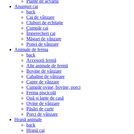
Plante de acvariu
Anunțuri cai
back
Cai de vânzare
Cluburi de echitație
Cumpãr cai
Împerecheri cai
Mãgari de vânzare
Ponei de vânzare
Animale de ferma
back
Accesorii fermã
Alte animale de fermã
Bovine de vânzare
Cabaline de vânzare
Capre de vânzare
Cumpãr ovine, bovine, porci
Ferma piscicolã
Ouã și lapte de casã
Ovine de vânzare
Pãsãri de curte
Porci de vânzare
Hrană animale
back
Hranã cai