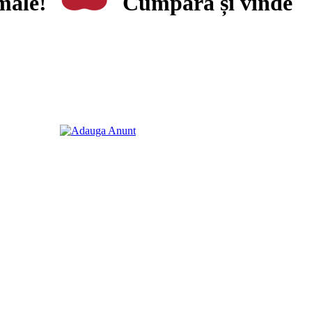
imale!
Cumpără și vinde