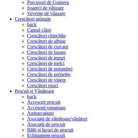
Porcușori de Guineea
Soareci de vânzare
Veverițe de vânzare
Crescãtori animale
back
Canisã câini
Crescãtori chinchila
Crescãtori de albine
Crescãtori de curcani
Crescãtori de fazani
Crescãtori de iepuri
Crescãtori de melci
Crescãtori de porumbei
Crescãtori de prepelițe
Crescãtori de vipere
Crescãtori pisici
Pescuit și Vânãtoare
back
Accesorii pescuit
Accesorii vanatoare
Ambarcațiuni
Asociații de vânãtoare/vânãtori
Asociații de pescuit
Bãlți și lacuri de pescuit
Echipament pescuit