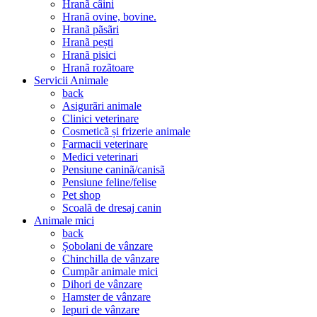
Hranã câini
Hranã ovine, bovine.
Hranã pãsãri
Hranã pești
Hranã pisici
Hranã rozãtoare
Servicii Animale
back
Asigurãri animale
Clinici veterinare
Cosmeticã și frizerie animale
Farmacii veterinare
Medici veterinari
Pensiune caninã/canisã
Pensiune feline/felise
Pet shop
Scoalã de dresaj canin
Animale mici
back
Șobolani de vânzare
Chinchilla de vânzare
Cumpãr animale mici
Dihori de vânzare
Hamster de vânzare
Iepuri de vânzare