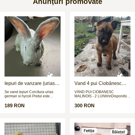
Anunțuri promovate
Iepuri de vanzare (urias
Vand 4 pui Ciobănesc
german / hycoli)
Belgian - 2 luni
Se vand iepuri Corcitura urias
VÂND PUI CIOBANESC
german si hycoli Pretul este
MALINOIS - 2 LUNI\r\nDisponibili:
negociabil
4 pui (3 masculi, 1
femelă)\r\nVârstă: 2
189 RON
300 RON
luni\r\nVaccinuri: 3 vaccinuri
efectuate\r\nPărinți: Ambii părinți
pot fi văzuți la fața locului\r\nRasă
pură: Ciobanesc Malinois\r\nPreț:
300 EUR (negociabil)\r\nLocație:
Sibiu\r\nCățeluși sănătoși,
socializați, ideali pentru familii