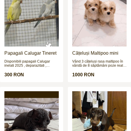
active sau pentru gardă și
protecție. Rasa Malinois este
cunoscută pentru inteligență,
loialitate și energie.\r\nPentru
programare vizionare și mai multe
detalii, contactați-
mă:\r\nTelefon:\r\nRăspund doar
la apeluri telefonice.
Papagali Calugar Tineret
Cățeluși Maltipoo mini
Disponibili papagali Calugar
Vând 3 cățeluși rasa maltipoo în
inelati 2025 , deparazitati ,
vârstă de 8 săptămâni poze reale
crescuti de parinti. Nu fac
și pentru mai multe poze și video
schimburi !!!
vă aștept pe wapp
300 RON
1000 RON