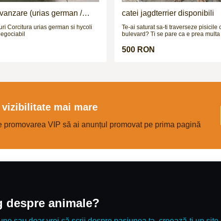
 vanzare (urias german /
catei jagdterrier disponibili
si hycoli
Te-ai saturat sa-ti traverseze pisicile
negociabil
bulevard? Ti se pare ca e prea multa l
gospodarie? Simti ca lipseste adrena
viata ta? N-ai bani sa-ti pui un sist
500 RON
Cauti nerv, instinct si determinare? E timpul
pentru Jagdterrier. Mic la stat, mare l
Energie cat pentru trei caini. Curaj f
oprire. Fara ezitare. Fara frica. Fara pauza
Baterie nucleara pe 4 picioare. Jagdt
paza, instinct, adrenalina. 3 
vizibilitate mai mare
e promovarea VIP să ai anunțul promovat pe prima pagină
og despre animale?
une sau doar vrei să scrii despre pasiunea ta, creează-ți un site 