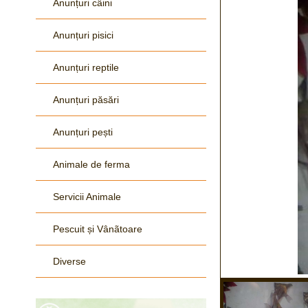
Anunțuri câini
Anunțuri pisici
Anunțuri reptile
Anunțuri păsări
Anunțuri pești
Animale de ferma
Servicii Animale
Pescuit și Vânãtoare
Diverse