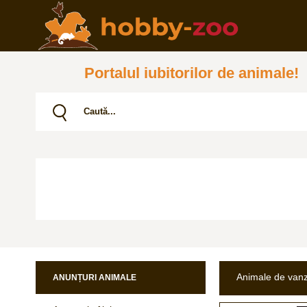
Portalul iubitorilor de animale!
Animale de van
ANUNȚURI ANIMALE