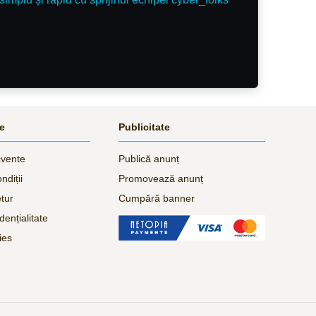
le
Publicitate
cvente
Publică anunț
ndiții
Promovează anunț
etur
Cumpără banner
dențialitate
ies