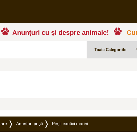
Anunțuri cu și despre animale!
Cum
zare
Anunțuri pești
Pești exotici marini