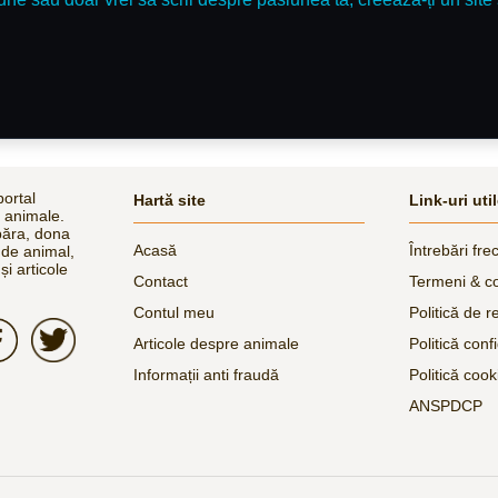
ortal
Hartă site
Link-uri uti
e animale.
păra, dona
Acasă
Întrebări fre
 de animal,
și articole
Contact
Termeni & co
Contul meu
Politică de r
Articole despre animale
Politică confi
Informații anti fraudă
Politică cook
ANSPDCP