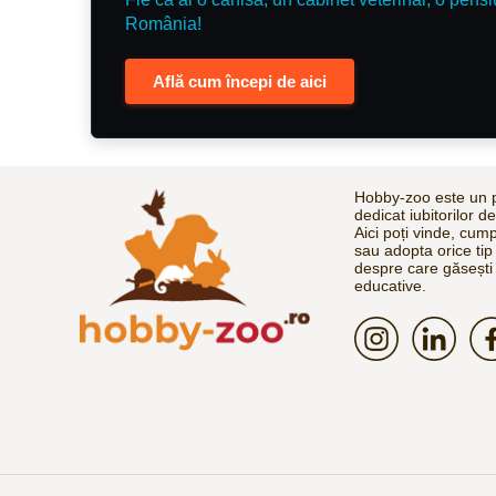
România!
Află cum începi de aici
Hobby-zoo este un p
dedicat iubitorilor d
Aici poți vinde, cum
sau adopta orice tip
despre care găsești 
educative.