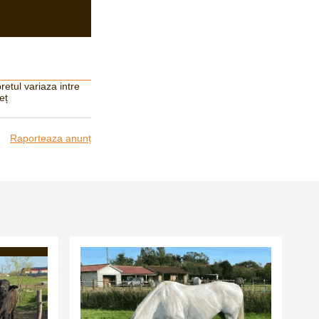
retul variaza intre
eț
Raporteaza anunț