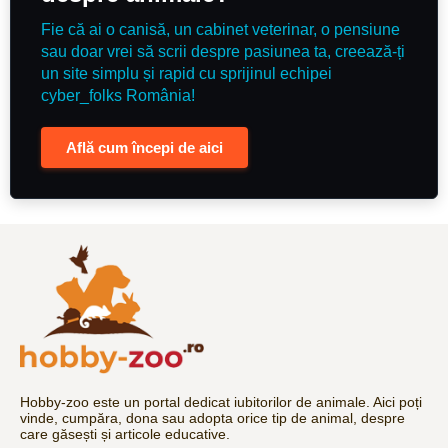
Fie că ai o canisă, un cabinet veterinar, o pensiune
sau doar vrei să scrii despre pasiunea ta, creează-ți
un site simplu și rapid cu sprijinul echipei
cyber_folks România!
Află cum începi de aici
Hobby-zoo este un portal dedicat iubitorilor de animale. Aici poți
vinde, cumpăra, dona sau adopta orice tip de animal, despre
care găsești și articole educative.