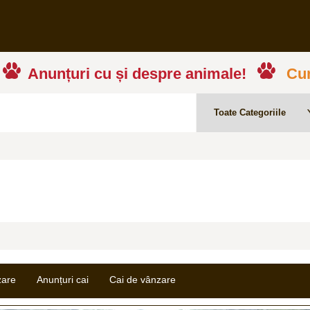
Anunțuri cu și despre animale!
Cum
zare
Anunțuri cai
Cai de vânzare