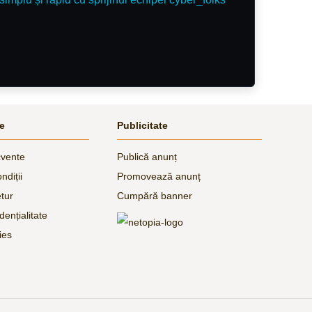
le
Publicitate
cvente
Publică anunț
ndiții
Promovează anunț
etur
Cumpără banner
dențialitate
ies