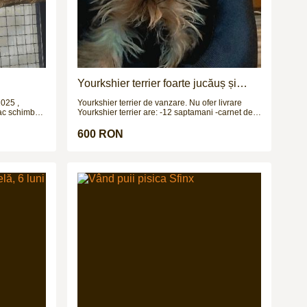
Yourkshier terrier foarte jucăuș și
adorabil
2025 ,
Yourkshier terrier de vanzare. Nu ofer livrare
fac schimburi
Yourkshier terrier are: -12 saptamani -carnet de
sanatate -2 vaccinuri -este negru si maro -data
nasterii= 8.09.2025 PRETUL ESTE
600 RON
NEGOCIABIL!!!