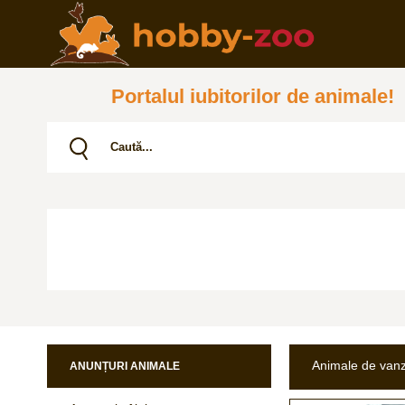
Portalul iubitorilor de animale!
Animale de van
ANUNȚURI ANIMALE