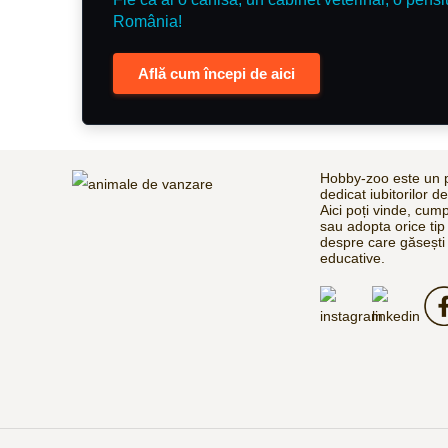
România!
Află cum începi de aici
Hobby-zoo este un p
dedicat iubitorilor d
Aici poți vinde, cum
sau adopta orice tip
despre care găsești 
educative.