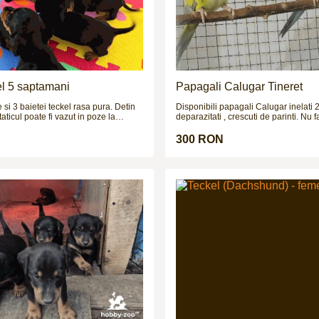
el 5 saptamani
Papagali Calugar Tineret
si 3 baietei teckel rasa pura. Detin
Disponibili papagali Calugar inelati 
aticul poate fi vazut in poze la
deparazitati , crescuti de parinti. Nu 
i sunt deparazitati intern si extern si
!!!
ie vaccinati in cateva zile.
300 RON