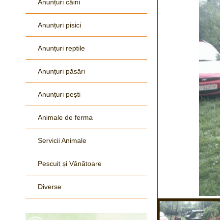
Anunțuri câini
Anunțuri pisici
Anunțuri reptile
Anunțuri păsări
Anunțuri pești
Animale de ferma
Servicii Animale
Pescuit și Vânãtoare
Diverse