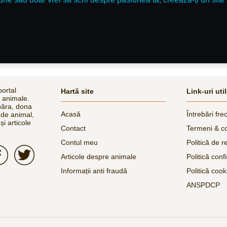
ortal
Hartă site
Link-uri uti
e animale.
păra, dona
Acasă
Întrebări fre
 de animal,
și articole
Contact
Termeni & co
Contul meu
Politică de r
Articole despre animale
Politică confi
Informații anti fraudă
Politică cook
ANSPDCP