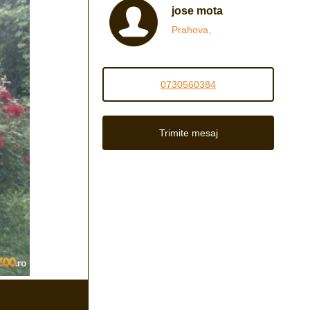
jose mota
Prahova,
0730560384
Trimite mesaj