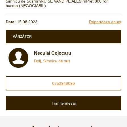
Simnicu de SusrnrnNU SE VAND PE ALES!rnPret 800 ron
bucata (NEGOCIABIL)
Data:
15.08.2023
Raporteaza anunț
VÂNZĂTOR
Neculai Cojocaru
Dolj, Simnicu de sus
0753949096
Trimite mesaj