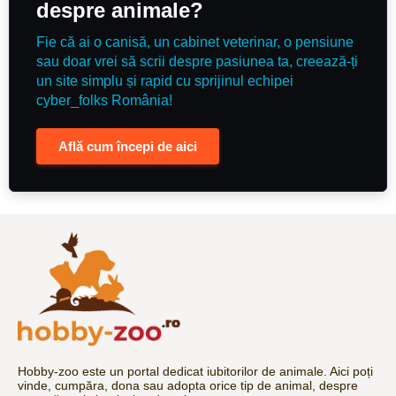
despre animale?
Fie că ai o canisă, un cabinet veterinar, o pensiune
sau doar vrei să scrii despre pasiunea ta, creează-ți
un site simplu și rapid cu sprijinul echipei
cyber_folks România!
Află cum începi de aici
Hobby-zoo este un portal dedicat iubitorilor de animale. Aici poți
vinde, cumpăra, dona sau adopta orice tip de animal, despre