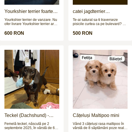
Yourkshier terrier foarte
catei jagdterrier
jucăuș și adorabil
disponibili
Yourkshier terrier de vanzare. Nu
Te-ai saturat sa-ti traverseze
ofer livrare Yourkshier terrier are:
pisicile curtea ca pe bulevard? Ti
-12 saptamani -carnet de sanatate
se pare ca e prea multa liniste
-2 vaccinuri -este negru si maro -
prin gospodarie? Simti ca lipseste
600 RON
500 RON
data nasterii= 8.09.2025 PRETUL
adrenalina din viata ta? N-ai bani
ESTE NEGOCIABIL!!!
sa-ti pui un sistem de alarma?
Cauti nerv, instinct si
determinare? E timpul pentru
Jagdterrier. Mic la stat, mare la
caracter. Energie cat pentru trei
caini. Curaj fara buton de oprire.
Fara ezitare. Fara frica. Fara
pauza Baterie nucleara pe 4
picioare. Jagdterrier – paza,
instinct, adrenalina. 3 pui
disponibili.
Teckel (Dachshund) -
Cățeluși Maltipoo mini
femelă, 6 luni
Femelă teckel, născută pe 2
Vând 3 cățeluși rasa maltipoo în
septembrie 2025, în vârstă de 6
vârstă de 8 săptămâni poze reale