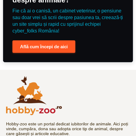
Fie că ai o canisă, un cabinet veterinar, o pensiune
sau doar vrei să scrii despre pasiunea ta, creează-ți
un site simplu și rapid cu sprijinul echipei
cyber_folks România!
Află cum începi de aici
Hobby-zoo este un portal dedicat iubitorilor de animale. Aici poți
vinde, cumpăra, dona sau adopta orice tip de animal, despre
care găsești și articole educative.