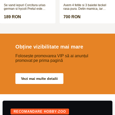
german / hycoli)
Se vand iepuri Corcitura urias
Avem 4 fetite si 3 baietei teckel
german si hycoli Pretul este
rasa pura. Detin mamica, iar
negociabil
taticul poate fi vazut in poze la
cerere. Cateii sunt deparazitati
189 RON
700 RON
intern si extern si urmeaza sa fie
vaccinati in cateva zile.
Obține vizibilitate mai mare
Folosește promovarea VIP să ai anunțul
promovat pe prima pagină
Vezi mai multe detalii
RECOMANDARE HOBBY-ZOO