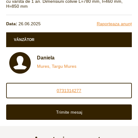
cu varsta de 1 an. Dimensiuni colivie L=780 mm, l=460 mm,
H=850 mm
Data:
26.06.2025
Raporteaza anunț
VÂNZĂTOR
Daniela
Mures, Targu Mures
0731314277
Trimite mesaj