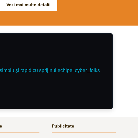
great
mă:\r\nTelefon:\r\nRăspund doar la apeluri
Vezi mai multe detalii
in the week
telefonice.
with a
na eventing
simplu și rapid cu sprijinul echipei cyber_folks
le
Publicitate