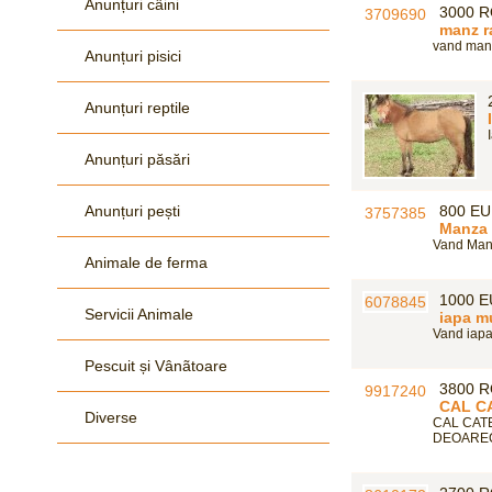
Anunțuri câini
3000 
manz ra
vand manz 
Anunțuri pisici
Anunțuri reptile
Anunțuri păsări
Anunțuri pești
800 E
Manza 
Vand Manza
Animale de ferma
1000 
Servicii Animale
iapa m
Vand iapa 
Pescuit și Vânãtoare
3800 
CAL C
Diverse
CAL CAT
DEOARECE