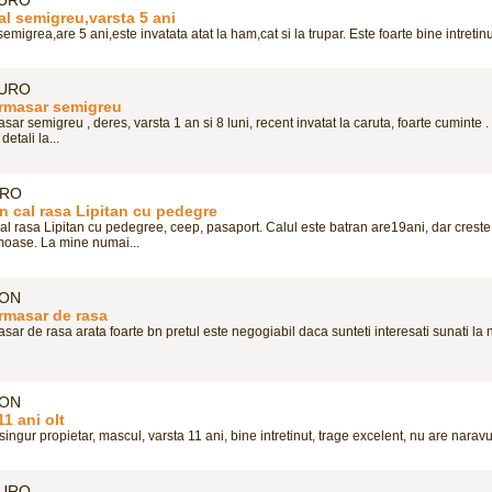
al semigreu,varsta 5 ani
emigrea,are 5 ani,este invatata atat la ham,cat si la trupar. Este foarte bine intretinut
EURO
rmasar semigreu
ar semigreu , deres, varsta 1 an si 8 luni, recent invatat la caruta, foarte cuminte .
etali la...
URO
n cal rasa Lipitan cu pedegre
al rasa Lipitan cu pedegree, ceep, pasaport. Calul este batran are19ani, dar crest
umoase. La mine numai...
RON
rmasar de rasa
ar de rasa arata foarte bn pretul este negogiabil daca sunteti interesati sunati la n
RON
11 ani olt
singur propietar, mascul, varsta 11 ani, bine intretinut, trage excelent, nu are naravur
EURO