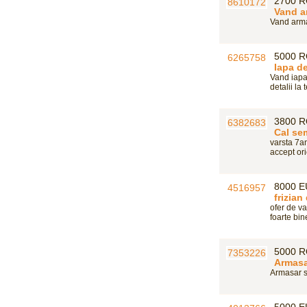
2700 
Vand a
Vand armas
5000 
Iapa d
Vand iapa 
detalii la t
3800 
Cal se
varsta 7an
accept ori
8000 
frizian
ofer de v
foarte bine
5000 
Armasa
Armasar se
5000 