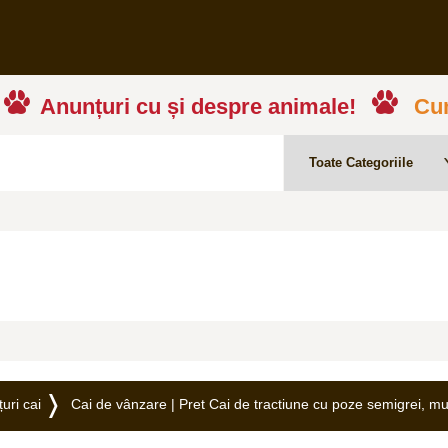
Anunțuri cu și despre animale!
Cum
uri cai
Cai de vânzare | Pret Cai de tractiune cu poze semigrei, mur