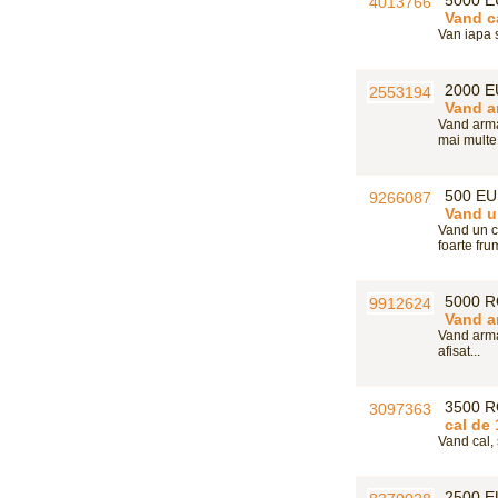
Vand c
Van iapa s
2000 
Vand a
Vand armas
mai multe d
500 E
Vand u
Vand un c
foarte fr
5000 
Vand a
Vand armas
afisat...
3500 
cal de 
Vand cal, 
2500 