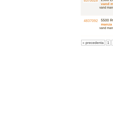
vand m
vand manza
5500 
manza 
vand manz
« precedenta
1