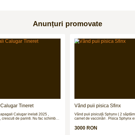
Anunțuri promovate
Calugar Tineret
Vând puii pisica Sfinx
papagali Calugar inelati 2025 ,
Vând puii pisicuță Sphynx ( 2 săptăm
, crescuti de parinti. Nu fac schimburi
carnet de vaccinări . Pisica Sphynx e
de pisici cunoscută mai ales pentru 
neobișnuit și lipsa aparentă de blană
3000 RON
complet cheală, pielea ei este acoper