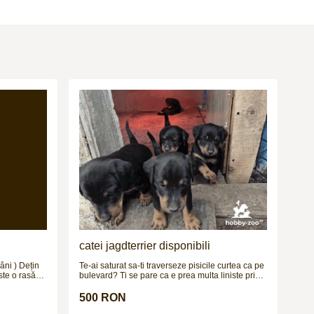
catei jagdterrier disponibili
âni ) Dețin
Te-ai saturat sa-ti traverseze pisicile curtea ca pe
ste o rasă
bulevard? Ti se pare ca e prea multa liniste prin
aspectul său
gospodarie? Simti ca lipseste adrenalina din
. Deși pare
viata ta? N-ai bani sa-ti pui un sistem de alarma?
500 RON
ită cu un
Cauti nerv, instinct si determinare? E timpul