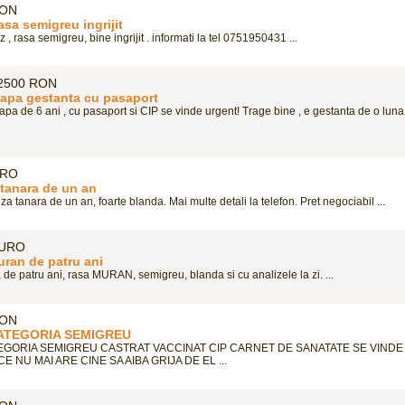
RON
sa semigreu ingrijit
, rasa semigreu, bine ingrijit . informati la tel 0751950431 ...
2500 RON
Iapa gestanta cu pasaport
Iapa de 6 ani , cu pasaport si CIP se vinde urgent! Trage bine , e gestanta de o luna 
URO
tanara de un an
 tanara de un an, foarte blanda. Mai multe detali la telefon. Pret negociabil ...
EURO
uran de patru ani
de patru ani, rasa MURAN, semigreu, blanda si cu analizele la zi. ...
RON
ATEGORIA SEMIGREU
EGORIA SEMIGREU CASTRAT VACCINAT CIP CARNET DE SANATATE SE VINDE
 NU MAI ARE CINE SA AIBA GRIJA DE EL ...