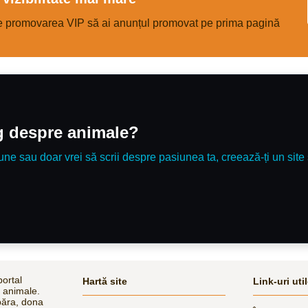
wanted to event. Would also make a 
mother/daughter share, mum to hack 
e promovarea VIP să ai anunțul promovat pe prima pagină
& then competing at the weekend A really super
mare, who will bring you back safe & 
rosette. Recently qualified BE90 are
finals
og despre animale?
une sau doar vrei să scrii despre pasiunea ta, creează-ți un site 
ortal
Hartă site
Link-uri uti
e animale.
păra, dona