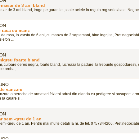
RON
rmasar de 3 ani bland
ar de 3 ani bland, trage pe garantie , toate actele in regula rog seriozitate. Negocia
RON
e rasa cu manz
de rasa, in varsta de 6 ani, cu manza de 2 saptamani, bine ingrijita, Pret negociabi
elefon ...
RON
migreu foarte bland
i, culoare deres negru, foarte bland, lucreaza la padure, la treburile gospodaresti, c
ce proba, ...
EURO
 de vanzare
anzare o pereche de armasari frizieni adusi din olanda cu pedigree si pasaport. arm
 la calare si...
RON
r semi-greu de 1 an
mi-greu de 1 an. Pentru mai multe detali la nr. de tel. 0757344206. Pret negociabil.
EURO