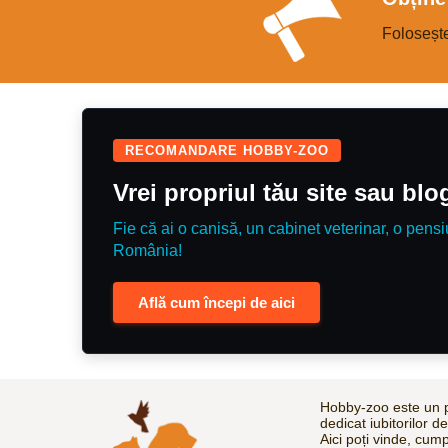
pentru câini soluție pentru curățarea urechilor
clește pentru unghii hăinuță (puţin mică, dar
poate fi inca folosita)
Foloseșt
RECOMANDARE HOBBY-ZOO
Vrei propriul tău site sau bl
Fie că ai o canisă, un cabinet veterinar, o pensi
România!
Află cum începi de aici
Hobby-zoo este un p
dedicat iubitorilor d
Aici poți vinde, cum