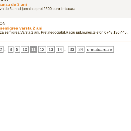
anza de 3 ani
 de 3 ani si jumatate pret 2500 euro timisoara ...
RON
semigrea varsta 2 ani
a semigrea.Varsta 2 ani. Pret negociabil.Raciu jud.mures.telefon 0748.136.445...
2
...
8
9
10
11
12
13
14
...
33
34
urmatoarea »