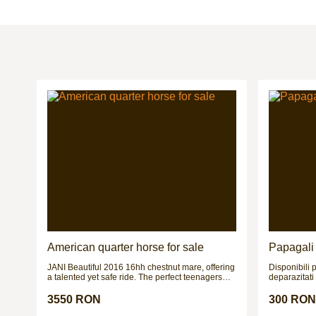
American quarter horse for sale
Papagali 
JANI Beautiful 2016 16hh chestnut mare, offering
Disponibili 
a talented yet safe ride. The perfect teenagers
deparazitati 
ride / mother daughter share, riding club
!!!
allrounder. Jani has competed up to 1.10 and has
3550 RON
300 RON
jumped bigger tracks at home showing loads of