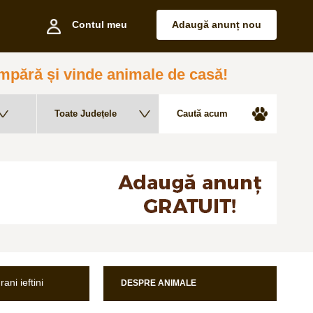
Contul meu
Adaugă anunț nou
pără și vinde animale de casă!
ani ieftini
DESPRE ANIMALE