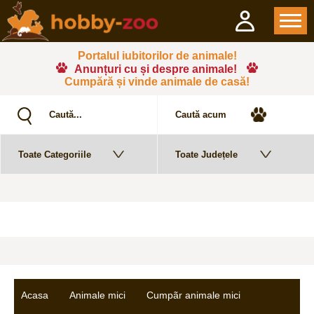
Portalul iubitorilor de animale!
Anunțuri cu și despre animale!
Cumpără și vinde animale de casă!
Acasa
Animale mici
Cumpãr animale mici