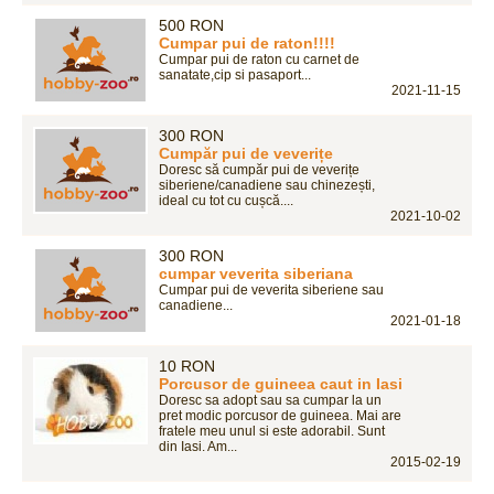
500 RON
Cumpar pui de raton!!!!
Cumpar pui de raton cu carnet de
sanatate,cip si pasaport...
2021-11-15
300 RON
Cumpăr pui de veverițe
Doresc să cumpăr pui de veverițe
siberiene/canadiene sau chinezești,
ideal cu tot cu cușcă....
2021-10-02
300 RON
cumpar veverita siberiana
Cumpar pui de veverita siberiene sau
canadiene...
2021-01-18
10 RON
Porcusor de guineea caut in Iasi
Doresc sa adopt sau sa cumpar la un
pret modic porcusor de guineea. Mai are
fratele meu unul si este adorabil. Sunt
din Iasi. Am...
2015-02-19