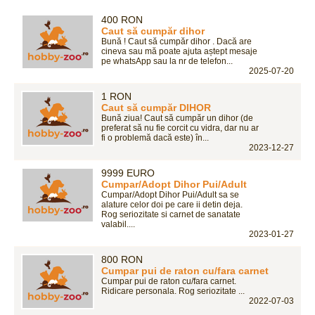
400 RON
Caut să cumpăr dihor
Bună ! Caut să cumpăr dihor . Dacă are
cineva sau mă poate ajuta aștept mesaje
pe whatsApp sau la nr de telefon...
2025-07-20
1 RON
Caut să cumpăr DIHOR
Bună ziua! Caut să cumpăr un dihor (de
preferat să nu fie corcit cu vidra, dar nu ar
fi o problemă dacă este) în...
2023-12-27
9999 EURO
Cumpar/Adopt Dihor Pui/Adult
Cumpar/Adopt Dihor Pui/Adult sa se
alature celor doi pe care ii detin deja.
Rog seriozitate si carnet de sanatate
valabil....
2023-01-27
800 RON
Cumpar pui de raton cu/fara carnet
Cumpar pui de raton cu/fara carnet.
Ridicare personala. Rog seriozitate ...
2022-07-03