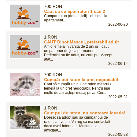
700 RON
Caut sa cumpar raton 1 sau 2
Cumpar raton (domesticit) - obisnuit la
apartament...
2022-06-20
1 RON
CAUT Dihor Mascul, preferabil adult
Am o femela in vârsta de 2 ani si ii caut
un partener de joca permanent.
Preferabil sa fie adult, nu caut pui. Accept
atât...
2022-06-14
700 RON
Cumpăr pui raton la preț negociabil
Caut să cumpăr un pui de raton mascul /
femelă la un preț negociabil. Pentru mai
multe detalii aștept mesaj privat.Cer...
2022-05-31
1 RON
Caut pui de raton, nu conteaza locatia!
Doresc sa adopt sau sa cumpar pui de
raton sau vulpe. Va rog sa ma contactati
daca aveti informatii. Multumesc
anticipat...
2022-05-28