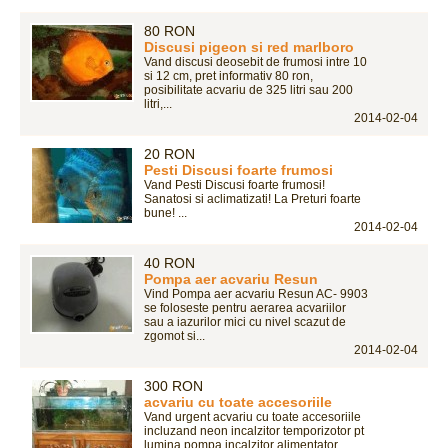
80 RON
Discusi pigeon si red marlboro
Vand discusi deosebit de frumosi intre 10
si 12 cm, pret informativ 80 ron,
posibilitate acvariu de 325 litri sau 200
litri,...
2014-02-04
20 RON
Pesti Discusi foarte frumosi
Vand Pesti Discusi foarte frumosi!
Sanatosi si aclimatizati! La Preturi foarte
bune! ...
2014-02-04
40 RON
Pompa aer acvariu Resun
Vind Pompa aer acvariu Resun AC- 9903
se foloseste pentru aerarea acvariilor
sau a iazurilor mici cu nivel scazut de
zgomot si...
2014-02-04
300 RON
acvariu cu toate accesoriile
Vand urgent acvariu cu toate accesoriile
incluzand neon incalzitor temporizotor pt
lumina pompa incalzitor alimentator