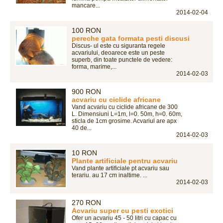
mancare...
2014-02-04
100 RON
pereche gata formata pesti discusi
Discus- ul este cu siguranta regele
acvariului, deoarece este un peste
superb, din toate punctele de vedere:
forma, marime,...
2014-02-03
900 RON
acvariu cu ciclide africane
Vand acvariu cu ciclide africane de 300
L. Dimensiuni L=1m, l=0. 50m, h=0. 60m,
sticla de 1cm grosime. Acvariul are apx
40 de...
2014-02-03
10 RON
Plante artificiale pentru acvariu
Vand plante artificiale pt acvariu sau
terariu. au 17 cm inaltime. ...
2014-02-03
270 RON
Acvariu super cu pesti exotici
Ofer un acvariu 45 - 50 litri cu capac cu