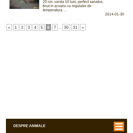
20 cm, varsta 10 luni, perfect sanatos,
tinut in acvariu cu regulator de
temperatura. ...
2014-01-30
«
1
2
3
4
5
6
7
...
30
31
»
DESPRE ANIMALE