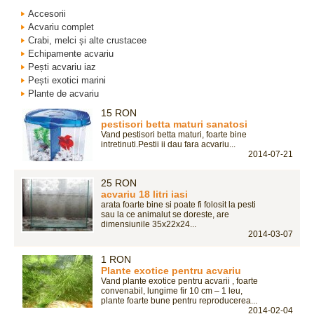
Accesorii
Acvariu complet
Crabi, melci și alte crustacee
Echipamente acvariu
Pești acvariu iaz
Pești exotici marini
Plante de acvariu
15 RON
pestisori betta maturi sanatosi
Vand pestisori betta maturi, foarte bine
intretinuti.Pestii ii dau fara acvariu...
2014-07-21
25 RON
acvariu 18 litri iasi
arata foarte bine si poate fi folosit la pesti
sau la ce animalut se doreste, are
dimensiunile 35x22x24...
2014-03-07
1 RON
Plante exotice pentru acvariu
Vand plante exotice pentru acvarii , foarte
convenabil, lungime fir 10 cm – 1 leu,
plante foarte bune pentru reproducerea...
2014-02-04