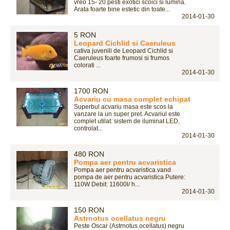
vreo 15- 20 pesti exotici scoici si lumina.
Arata foarte bine estetic din toate...
2014-01-30
5 RON
Leopard Cichlid si Caeruleus
cativa juvenili de Leopard Cichlid si
Caeruleus foarte frumosi si frumos
colorati ...
2014-01-30
1700 RON
Acvariu cu masa complet echipat
Superbul acvariu masa este scos la
vanzare la un super pret. Acvariul este
complet utilat: sistem de iluminat LED,
controlat...
2014-01-30
480 RON
Pompa aer pentru acvaristica
Pompa aer pentru acvaristica.vand
pompa de aer pentru acvaristica Putere:
110W Debit: 11600l/ h...
2014-01-30
150 RON
Astrnotus ocellatus negru
Peste Oscar (Astrnotus ocellatus) negru