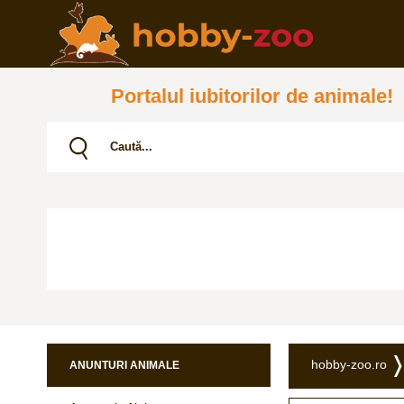
Portalul iubitorilor de animale!
hobby-zoo.ro
ANUNTURI ANIMALE