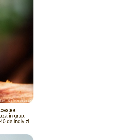
acestea.
azã în grup.
40 de indivizi.