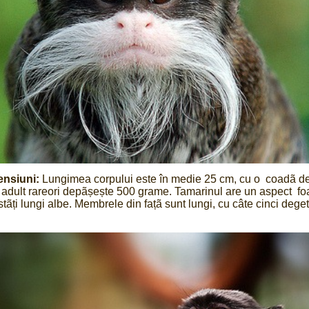
ensiuni:
Lungimea corpului este în medie 25 cm, cu o coadã de
 adult rareori depãșește 500 grame. Tamarinul are un aspect foa
stãți lungi albe. Membrele din fațã sunt lungi, cu câte cinci deget