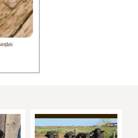
ințãrii