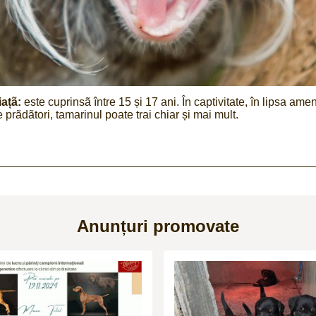
ațã:
este cuprinsã între 15 și 17 ani. În captivitate, în lipsa amen
 prãdãtori, tamarinul poate trai chiar și mai mult.
Anunțuri promovate