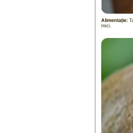
Alimentație:
Ta
mici.