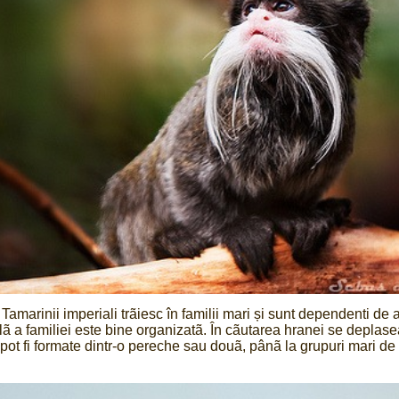
Tamarinii imperiali trãiesc în familii mari și sunt dependenti de 
lã a familiei este bine organizatã. În cãutarea hranei se deplase
pot fi formate dintr-o pereche sau douã, pânã la grupuri mari de 