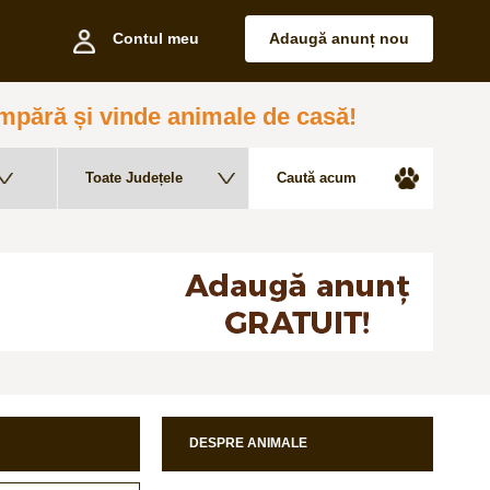
Contul meu
Adaugă anunț nou
pără și vinde animale de casă!
DESPRE ANIMALE