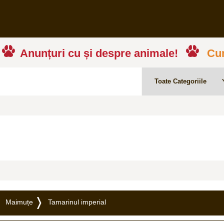
Anunțuri cu și despre animale!
Cum
Maimuțe
Tamarinul imperial