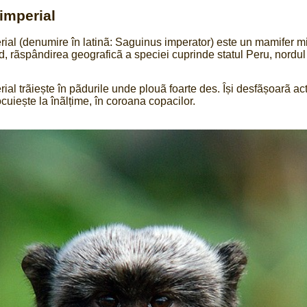
imperial
ial (denumire în latinã: Saguinus imperator) este un mamifer mi
 rãspândirea geograficã a speciei cuprinde statul Peru, nordul 
ial trãiește în pãdurile unde plouã foarte des. Își desfãșoarã act
locuiește la înãlțime, în coroana copacilor.