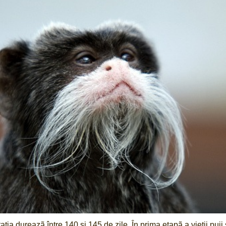
ția dureazã între 140 și 145 de zile. În prima etapã a vieții puii 