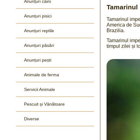
Anunțuri câini
Tamarinul 
Anunțuri pisici
Tamarinul imper
America de Sud,
Brazilia.
Anunțuri reptile
Tamarinul imper
Anunțuri păsări
timpul zilei și 
Anunțuri pești
Animale de ferma
Servicii Animale
Pescuit și Vânãtoare
Diverse