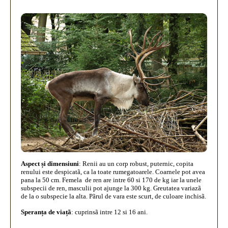
Aspect și dimensiuni
:
Renii au un corp robust, puternic, copita
renului este despicatã, ca la toate rumegatoarele. Coarnele pot avea
pana la 50 cm. Femela de ren are intre 60 si 170 de kg iar la unele
subspecii de ren, masculii pot ajunge la 300 kg. Greutatea variazã
de la o subspecie la alta. Pãrul de vara este scurt, de culoare inchisã.
Speranța de viațã
:
cuprinsã intre 12 si 16 ani.