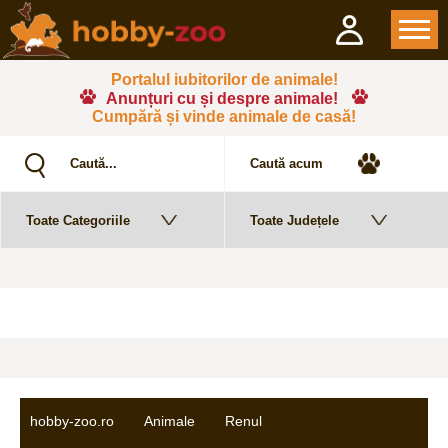
Portalul iubitorilor de animale!
Anunțuri cu și despre animale!
Cumpără și vinde animale de casă!
hobby-zoo.ro
Animale
Renul