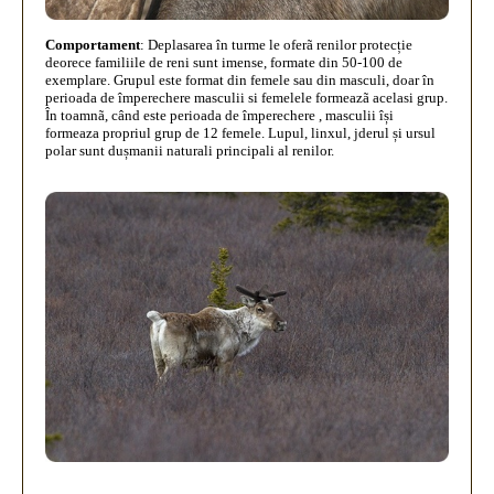
Comportament
:
Deplasarea în turme le oferã renilor protecție
deorece familiile de reni sunt imense, formate din 50-100 de
exemplare. Grupul este format din femele sau din masculi, doar în
perioada de împerechere masculii si femelele formeazã acelasi grup.
În toamnã, când este perioada de împerechere , masculii își
formeaza propriul grup de 12 femele. Lupul, linxul, jderul și ursul
polar sunt dușmanii naturali principali al renilor.