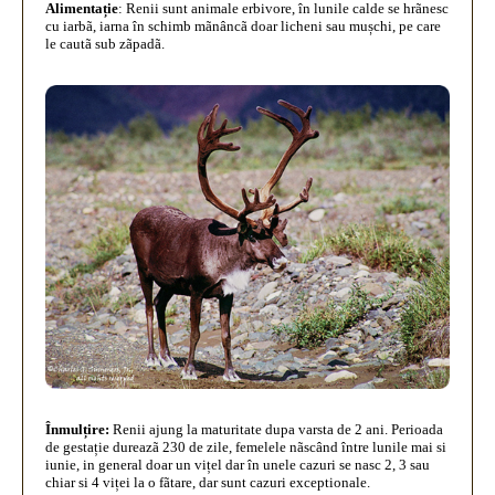
Alimentație
:
Renii sunt animale erbivore, în lunile calde se hrãnesc
cu iarbã, iarna în schimb mãnâncã doar licheni sau mușchi, pe care
le cautã sub zãpadã.
Înmulțire:
Renii ajung la maturitate dupa varsta de 2 ani. Perioada
de gestație dureazã 230 de zile, femelele nãscând între lunile mai si
iunie, in general doar un vițel dar în unele cazuri se nasc 2, 3 sau
chiar si 4 viței la o fãtare, dar sunt cazuri exceptionale.