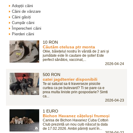
Adopții câini
Câini de vânzare
Câini gãsiți
Cumpãr câini
Împerecheri câini
Pierderi câini
10 RON
Căutăm ctelusa ptr monta
Oliie, băiețelul nostru în vârstă de 2 ani și
jumătate este în cautare de șotie! Este
perfect sănătos, vaccinat,...
2026-04-24
500 RON
catei jagdterrier disponibili
Te-ai saturat sa-ti traverseze pisicile
curtea ca pe bulevard? Ti se pare ca e
prea multa liniste prin gospodarie? Simti
ca...
2026-04-23
1 EURO
Bichon Havanez cățeluși frumoși
Canisa de Bichon Havanez Cuba Cotton
Club prezintă un nou cuib născut la data
de 17.02.2026. Ambii părinți sunt în...
2026-04-22