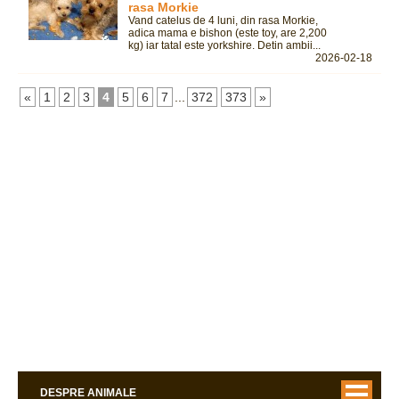
rasa Morkie
Vand catelus de 4 luni, din rasa Morkie,
adica mama e bishon (este toy, are 2,200
kg) iar tatal este yorkshire. Detin ambii...
2026-02-18
«
1
2
3
4
5
6
7
...
372
373
»
DESPRE ANIMALE