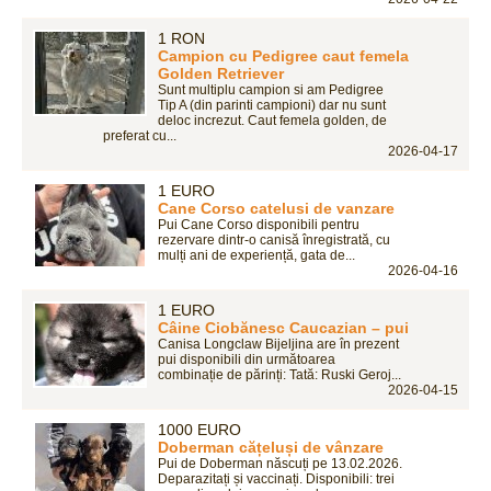
1 RON
Campion cu Pedigree caut femela
Golden Retriever
Sunt multiplu campion si am Pedigree
Tip A (din parinti campioni) dar nu sunt
deloc increzut. Caut femela golden, de
preferat cu...
2026-04-17
1 EURO
Cane Corso catelusi de vanzare
Pui Cane Corso disponibili pentru
rezervare dintr-o canisă înregistrată, cu
mulți ani de experiență, gata de...
2026-04-16
1 EURO
Câine Ciobănesc Caucazian – pui
Canisa Longclaw Bijeljina are în prezent
pui disponibili din următoarea
combinație de părinți: Tată: Ruski Geroj...
2026-04-15
1000 EURO
Doberman cățeluși de vânzare
Pui de Doberman născuți pe 13.02.2026.
Deparazitați și vaccinați. Disponibili: trei