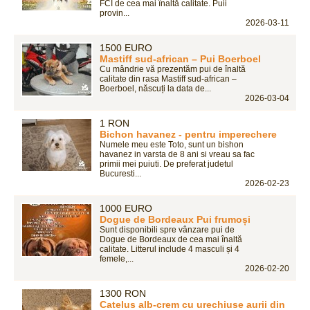
FCI de cea mai înaltă calitate. Puii
provin...
2026-03-11
1500 EURO
Mastiff sud-african – Pui Boerboel
Cu mândrie vă prezentăm pui de înaltă
calitate din rasa Mastiff sud-african –
Boerboel, născuți la data de...
2026-03-04
1 RON
Bichon havanez - pentru imperechere
Numele meu este Toto, sunt un bishon
havanez in varsta de 8 ani si vreau sa fac
primii mei puiuti. De preferat judetul
Bucuresti...
2026-02-23
1000 EURO
Dogue de Bordeaux Pui frumoși
Sunt disponibili spre vânzare pui de
Dogue de Bordeaux de cea mai înaltă
calitate. Litterul include 4 masculi și 4
femele,...
2026-02-20
1300 RON
Catelus alb-crem cu urechiuse aurii din