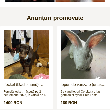
Anunțuri promovate
Teckel (Dachshund) -
Iepuri de vanzare (urias
femelă, 6 luni
german / hycoli)
Femelă teckel, născută pe 2
Se vand iepuri Corcitura urias
septembrie 2025, în vârstă de 6
german si hycoli Pretul este
luni, aproximativ 6 kg. Are
negociabil
vaccinurile și deparazitările la zi,
1400 RON
189 RON
cu carnet de sănătate. Nu este
sterilizată. Este o cățelușă foarte