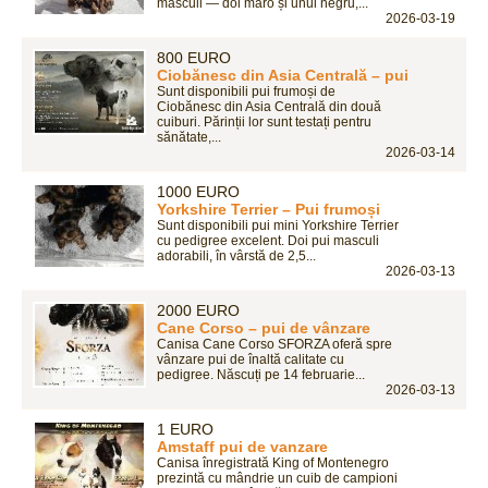
masculi — doi maro și unul negru,...
2026-03-19
800 EURO
Ciobănesc din Asia Centrală – pui
Sunt disponibili pui frumoși de
Ciobănesc din Asia Centrală din două
cuiburi. Părinții lor sunt testați pentru
sănătate,...
2026-03-14
1000 EURO
Yorkshire Terrier – Pui frumoși
Sunt disponibili pui mini Yorkshire Terrier
cu pedigree excelent. Doi pui masculi
adorabili, în vârstă de 2,5...
2026-03-13
2000 EURO
Cane Corso – pui de vânzare
Canisa Cane Corso SFORZA oferă spre
vânzare pui de înaltă calitate cu
pedigree. Născuți pe 14 februarie...
2026-03-13
1 EURO
Amstaff pui de vanzare
Canisa înregistrată King of Montenegro
prezintă cu mândrie un cuib de campioni