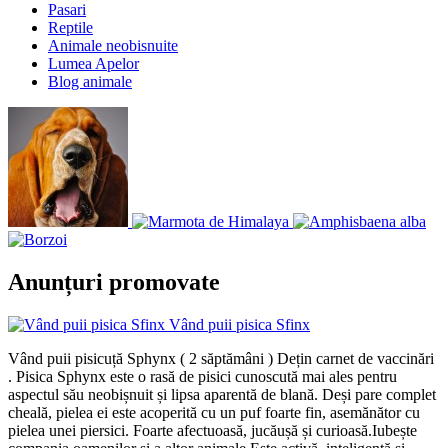
Pasari
Reptile
Animale neobisnuite
Lumea Apelor
Blog animale
Anunțuri promovate
Vând puii pisica Sfinx
Vând puii pisicuță Sphynx ( 2 săptămâni ) Dețin carnet de vaccinări
. Pisica Sphynx este o rasă de pisici cunoscută mai ales pentru
aspectul său neobișnuit și lipsa aparentă de blană. Deși pare complet
cheală, pielea ei este acoperită cu un puf foarte fin, asemănător cu
pielea unei piersici. Foarte afectuoasă, jucăușă și curioasă.Iubește