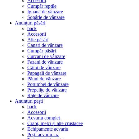
Accesorii
Cumpãr reptile
Iguana de vânzare
Sopârle de vânzare
Anunțuri păsări
back
Accesorii
Alte pãsãri
Canari de vânzare
Cumpãr pãsãri
Curcani de vânzare
Fazani de vãnzare
Gãini de vânzare
Papagali de vânzare
Pãuni de vãnzare
Porumbei de vânzare
Prepelițe de vânzare
Rațe de vânzare
Anunțuri pești
back
Accesorii
Acvariu complet
Crabi, melci și alte crustacee
Echipamente acvariu
Pești acvariu iaz