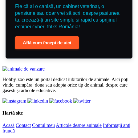
Fie că ai o canisă, un cabinet veterinar, o
pensiune sau doar vrei să scrii despre pasiunea
ta, creează-ți un site simplu și rapid cu sprijinul
echipei cyber_folks România!
Află cum începi de aici
Hobby-zoo este un portal dedicat iubitorilor de animale. Aici poți
vinde, cumpăra, dona sau adopta orice tip de animal, despre care
găsești și articole educative.
Hartă site
Acasă
Contact
Contul meu
Articole despre animale
Informații anti
fraudă