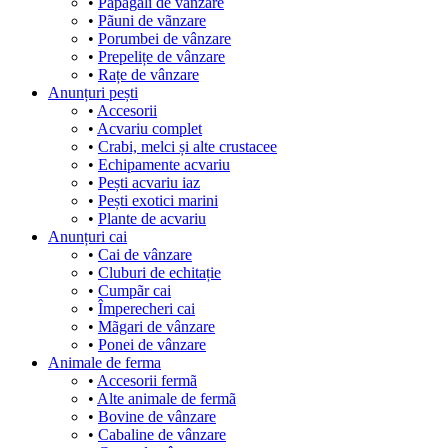
•
Papagali de vânzare
•
Pãuni de vãnzare
•
Porumbei de vânzare
•
Prepelițe de vânzare
•
Rațe de vânzare
Anunțuri pești
•
Accesorii
•
Acvariu complet
•
Crabi, melci și alte crustacee
•
Echipamente acvariu
•
Pești acvariu iaz
•
Pești exotici marini
•
Plante de acvariu
Anunțuri cai
•
Cai de vânzare
•
Cluburi de echitație
•
Cumpãr cai
•
Împerecheri cai
•
Mãgari de vânzare
•
Ponei de vânzare
Animale de ferma
•
Accesorii fermã
•
Alte animale de fermã
•
Bovine de vânzare
•
Cabaline de vânzare