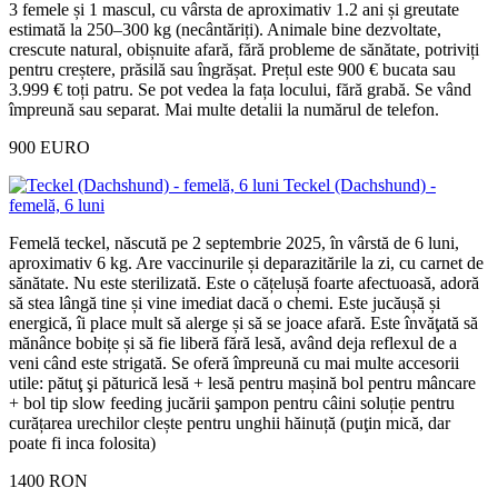
3 femele și 1 mascul, cu vârsta de aproximativ 1.2 ani și greutate
estimată la 250–300 kg (necântăriți). Animale bine dezvoltate,
crescute natural, obișnuite afară, fără probleme de sănătate, potriviți
pentru creștere, prăsilă sau îngrășat. Prețul este 900 € bucata sau
3.999 € toți patru. Se pot vedea la fața locului, fără grabă. Se vând
împreună sau separat. Mai multe detalii la numărul de telefon.
900 EURO
Teckel (Dachshund) -
femelă, 6 luni
Femelă teckel, născută pe 2 septembrie 2025, în vârstă de 6 luni,
aproximativ 6 kg. Are vaccinurile și deparazitările la zi, cu carnet de
sănătate. Nu este sterilizată. Este o cățelușă foarte afectuoasă, adoră
să stea lângă tine și vine imediat dacă o chemi. Este jucăușă și
energică, îi place mult să alerge și să se joace afară. Este învăţată să
mănânce bobițe și să fie liberă fără lesă, având deja reflexul de a
veni când este strigată. Se oferă împreună cu mai multe accesorii
utile: pătuţ şi păturică lesă + lesă pentru mașină bol pentru mâncare
+ bol tip slow feeding jucării şampon pentru câini soluție pentru
curățarea urechilor clește pentru unghii hăinuță (puţin mică, dar
poate fi inca folosita)
1400 RON