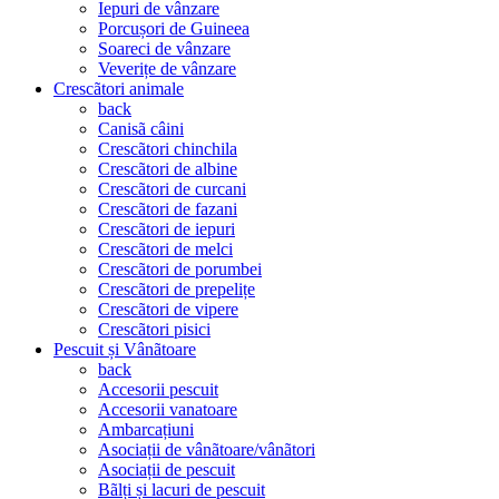
Iepuri de vânzare
Porcușori de Guineea
Soareci de vânzare
Veverițe de vânzare
Crescãtori animale
back
Canisã câini
Crescãtori chinchila
Crescãtori de albine
Crescãtori de curcani
Crescãtori de fazani
Crescãtori de iepuri
Crescãtori de melci
Crescãtori de porumbei
Crescãtori de prepelițe
Crescãtori de vipere
Crescãtori pisici
Pescuit și Vânãtoare
back
Accesorii pescuit
Accesorii vanatoare
Ambarcațiuni
Asociații de vânãtoare/vânãtori
Asociații de pescuit
Bãlți și lacuri de pescuit