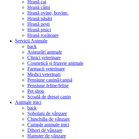
Hranã cai
Hranã câini
Hranã ovine, bovine.
Hranã pãsãri
Hranã pești
Hranã pisici
Hranã rozãtoare
Servicii Animale
back
Asigurãri animale
Clinici veterinare
Cosmeticã și frizerie animale
Farmacii veterinare
Medici veterinari
Pensiune caninã/canisã
Pensiune feline/felise
Pet shop
Scoalã de dresaj canin
Animale mici
back
Șobolani de vânzare
Chinchilla de vânzare
Cumpãr animale mici
Dihori de vânzare
Hamster de vânzare