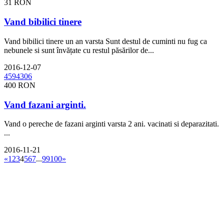
31 RON
Vand bibilici tinere
Vand bibilici tinere un an varsta Sunt destul de cuminti nu fug ca
nebunele si sunt învățate cu restul păsărilor de...
2016-12-07
400 RON
Vand fazani arginti.
Vand o pereche de fazani arginti varsta 2 ani. vacinati si deparazitati.
...
2016-11-21
«
1
2
3
4
5
6
7
...
99
100
»