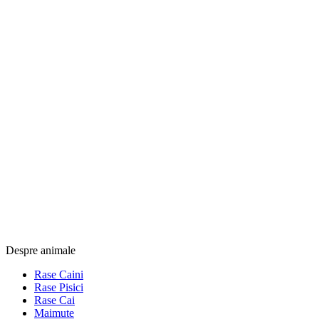
Despre animale
Rase Caini
Rase Pisici
Rase Cai
Maimute