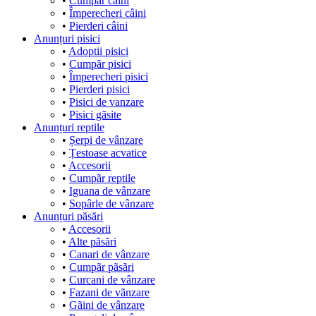
•
Cumpãr câini
•
Împerecheri câini
•
Pierderi câini
Anunțuri pisici
•
Adoptii pisici
•
Cumpãr pisici
•
Împerecheri pisici
•
Pierderi pisici
•
Pisici de vanzare
•
Pisici gãsite
Anunțuri reptile
•
Șerpi de vânzare
•
Țestoase acvatice
•
Accesorii
•
Cumpãr reptile
•
Iguana de vânzare
•
Sopârle de vânzare
Anunțuri păsări
•
Accesorii
•
Alte pãsãri
•
Canari de vânzare
•
Cumpãr pãsãri
•
Curcani de vânzare
•
Fazani de vãnzare
•
Gãini de vânzare