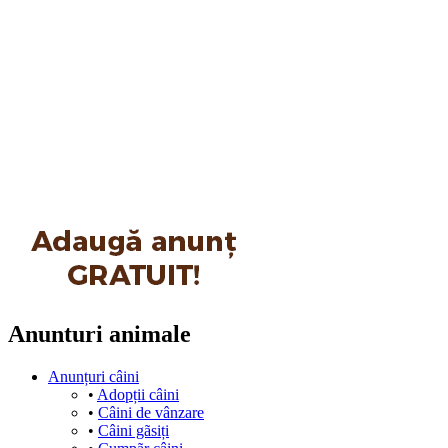
Anunturi animale
Anunțuri câini
•
Adopții câini
•
Câini de vânzare
•
Câini gãsiți