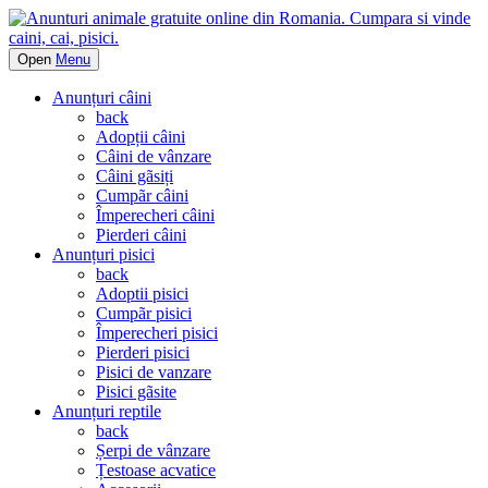
Open
Menu
Anunțuri câini
back
Adopții câini
Câini de vânzare
Câini gãsiți
Cumpãr câini
Împerecheri câini
Pierderi câini
Anunțuri pisici
back
Adoptii pisici
Cumpãr pisici
Împerecheri pisici
Pierderi pisici
Pisici de vanzare
Pisici gãsite
Anunțuri reptile
back
Șerpi de vânzare
Țestoase acvatice