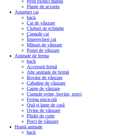
Pești exotici marini
Plante de acvariu
Anunțuri cai
back
Cai de vânzare
Cluburi de echitație
Cumpãr cai
Împerecheri cai
Mãgari de vânzare
Ponei de vânzare
Animale de ferma
back
Accesorii fermã
Alte animale de fermã
Bovine de vânzare
Cabaline de vânzare
Capre de vânzare
Cumpãr ovine, bovine, porci
Ferma piscicolã
Ouã și lapte de casã
Ovine de vânzare
Pãsãri de curte
Porci de vânzare
Hrană animale
back