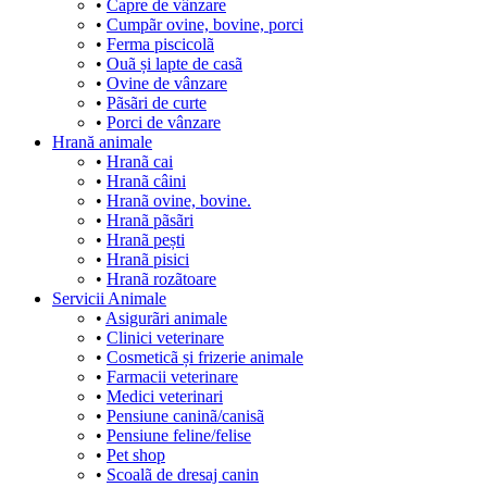
•
Capre de vânzare
•
Cumpãr ovine, bovine, porci
•
Ferma piscicolã
•
Ouã și lapte de casã
•
Ovine de vânzare
•
Pãsãri de curte
•
Porci de vânzare
Hrană animale
•
Hranã cai
•
Hranã câini
•
Hranã ovine, bovine.
•
Hranã pãsãri
•
Hranã pești
•
Hranã pisici
•
Hranã rozãtoare
Servicii Animale
•
Asigurãri animale
•
Clinici veterinare
•
Cosmeticã și frizerie animale
•
Farmacii veterinare
•
Medici veterinari
•
Pensiune caninã/canisã
•
Pensiune feline/felise
•
Pet shop
•
Scoalã de dresaj canin