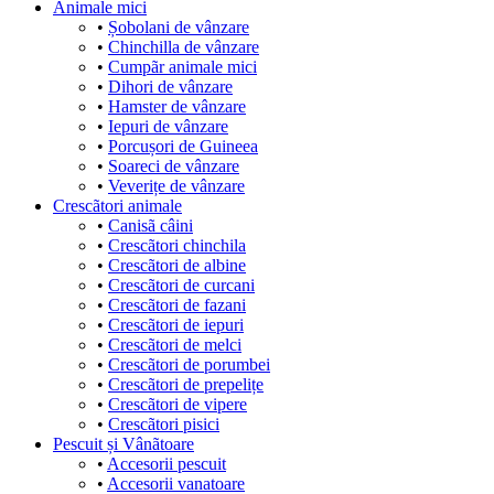
Animale mici
•
Șobolani de vânzare
•
Chinchilla de vânzare
•
Cumpãr animale mici
•
Dihori de vânzare
•
Hamster de vânzare
•
Iepuri de vânzare
•
Porcușori de Guineea
•
Soareci de vânzare
•
Veverițe de vânzare
Crescãtori animale
•
Canisã câini
•
Crescãtori chinchila
•
Crescãtori de albine
•
Crescãtori de curcani
•
Crescãtori de fazani
•
Crescãtori de iepuri
•
Crescãtori de melci
•
Crescãtori de porumbei
•
Crescãtori de prepelițe
•
Crescãtori de vipere
•
Crescãtori pisici
Pescuit și Vânãtoare
•
Accesorii pescuit
•
Accesorii vanatoare