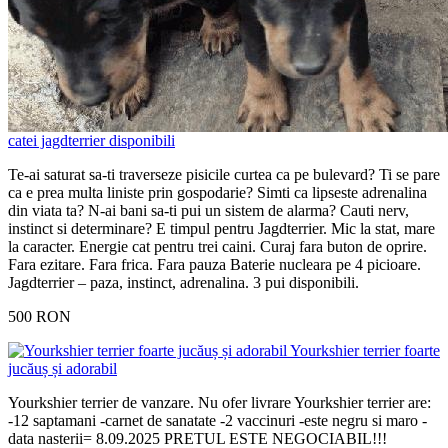
catei jagdterrier disponibili
Te-ai saturat sa-ti traverseze pisicile curtea ca pe bulevard? Ti se pare
ca e prea multa liniste prin gospodarie? Simti ca lipseste adrenalina
din viata ta? N-ai bani sa-ti pui un sistem de alarma? Cauti nerv,
instinct si determinare? E timpul pentru Jagdterrier. Mic la stat, mare
la caracter. Energie cat pentru trei caini. Curaj fara buton de oprire.
Fara ezitare. Fara frica. Fara pauza Baterie nucleara pe 4 picioare.
Jagdterrier – paza, instinct, adrenalina. 3 pui disponibili.
500 RON
Yourkshier terrier foarte
jucăuș și adorabil
Yourkshier terrier de vanzare. Nu ofer livrare Yourkshier terrier are:
-12 saptamani -carnet de sanatate -2 vaccinuri -este negru si maro -
data nasterii= 8.09.2025 PRETUL ESTE NEGOCIABIL!!!