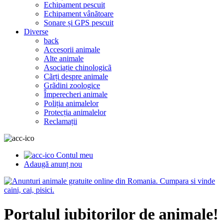
Echipament pescuit
Echipament vânãtoare
Sonare și GPS pescuit
Diverse
back
Accesorii animale
Alte animale
Asociație chinologicã
Cãrți despre animale
Grãdini zoologice
Împerecheri animale
Poliția animalelor
Protecția animalelor
Reclamații
Contul meu
Adaugă anunț nou
Portalul iubitorilor de animale!