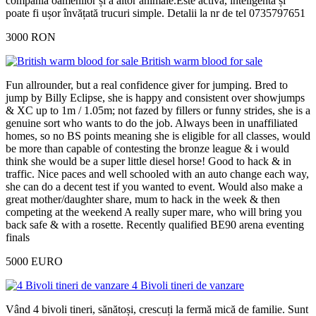
compania oamenilor și a altor animale.Este activă, inteligentă și
poate fi ușor învățată trucuri simple. Detalii la nr de tel 0735797651
3000 RON
British warm blood for sale
Fun allrounder, but a real confidence giver for jumping. Bred to
jump by Billy Eclipse, she is happy and consistent over showjumps
& XC up to 1m / 1.05m; not fazed by fillers or funny strides, she is a
genuine sort who wants to do the job. Always been in unaffiliated
homes, so no BS points meaning she is eligible for all classes, would
be more than capable of contesting the bronze league & i would
think she would be a super little diesel horse! Good to hack & in
traffic. Nice paces and well schooled with an auto change each way,
she can do a decent test if you wanted to event. Would also make a
great mother/daughter share, mum to hack in the week & then
competing at the weekend A really super mare, who will bring you
back safe & with a rosette. Recently qualified BE90 arena eventing
finals
5000 EURO
4 Bivoli tineri de vanzare
Vând 4 bivoli tineri, sănătoși, crescuți la fermă mică de familie. Sunt