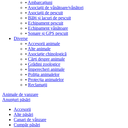
•
Ambarcațiuni
•
Asociații de vânãtoare/vânãtori
•
Asociații de pescuit
•
Bãlți și lacuri de pescuit
•
Echipament pescuit
•
Echipament vânãtoare
•
Sonare și GPS pescuit
Diverse
•
Accesorii animale
•
Alte animale
•
Asociație chinologicã
•
Cãrți despre animale
•
Grãdini zoologice
•
Împerecheri animale
•
Poliția animalelor
•
Protecția animalelor
•
Reclamații
Animale de vanzare
Anunțuri păsări
Accesorii
Alte pãsãri
Canari de vânzare
Cumpãr pãsãri