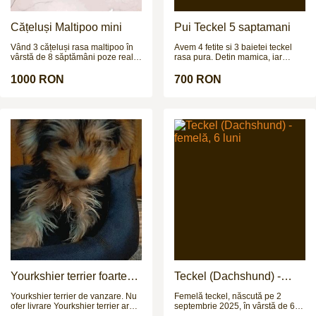
competing at the weekend A
really super mare, who will bring
you back safe & with a rosette.
Cățeluși Maltipoo mini
Pui Teckel 5 saptamani
Recently qualified BE90 arena
eventing finals
Vând 3 cățeluși rasa maltipoo în
Avem 4 fetite si 3 baietei teckel
vârstă de 8 săptămâni poze reale
rasa pura. Detin mamica, iar
și pentru mai multe poze și video
taticul poate fi vazut in poze la
vă aștept pe wapp
cerere. Cateii sunt deparazitati
1000 RON
700 RON
intern si extern si urmeaza sa fie
vaccinati in cateva zile.
Yourkshier terrier foarte
Teckel (Dachshund) -
jucăuș și adorabil
femelă, 6 luni
Yourkshier terrier de vanzare. Nu
Femelă teckel, născută pe 2
ofer livrare Yourkshier terrier are:
septembrie 2025, în vârstă de 6