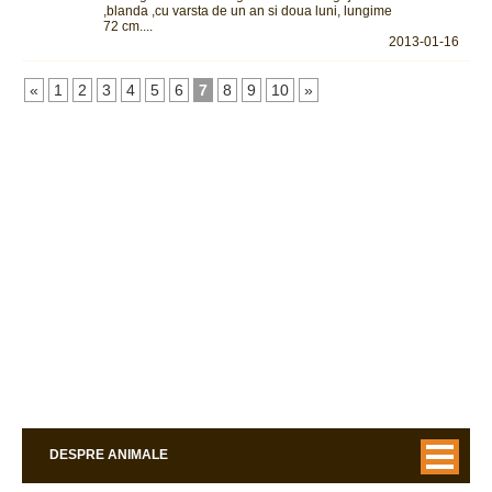
,blanda ,cu varsta de un an si doua luni, lungime
72 cm....
2013-01-16
«
1
2
3
4
5
6
7
8
9
10
»
DESPRE ANIMALE