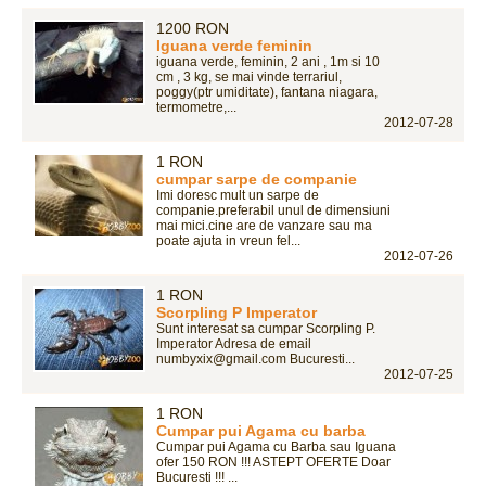
1200 RON
Iguana verde feminin
iguana verde, feminin, 2 ani , 1m si 10
cm , 3 kg, se mai vinde terrariul,
poggy(ptr umiditate), fantana niagara,
termometre,...
2012-07-28
1 RON
cumpar sarpe de companie
Imi doresc mult un sarpe de
companie.preferabil unul de dimensiuni
mai mici.cine are de vanzare sau ma
poate ajuta in vreun fel...
2012-07-26
1 RON
Scorpling P Imperator
Sunt interesat sa cumpar Scorpling P.
Imperator Adresa de email
numbyxix@gmail.com Bucuresti...
2012-07-25
1 RON
Cumpar pui Agama cu barba
Cumpar pui Agama cu Barba sau Iguana
ofer 150 RON !!! ASTEPT OFERTE Doar
Bucuresti !!! ...