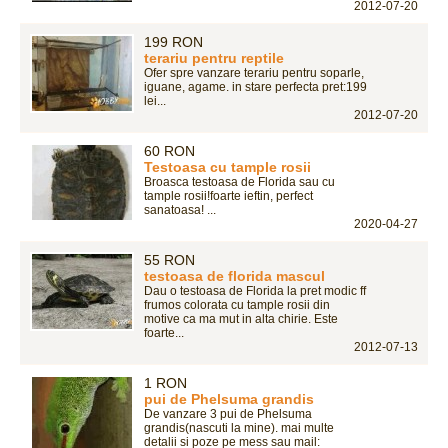
2012-07-20
199 RON
terariu pentru reptile
Ofer spre vanzare terariu pentru soparle,
iguane, agame. in stare perfecta pret:199
lei...
2012-07-20
60 RON
Testoasa cu tample rosii
Broasca testoasa de Florida sau cu
tample rosii!foarte ieftin, perfect
sanatoasa! ...
2020-04-27
55 RON
testoasa de florida mascul
Dau o testoasa de Florida la pret modic ff
frumos colorata cu tample rosii din
motive ca ma mut in alta chirie. Este
foarte...
2012-07-13
1 RON
pui de Phelsuma grandis
De vanzare 3 pui de Phelsuma
grandis(nascuti la mine). mai multe
detalii si poze pe mess sau mail: