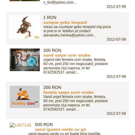
v_tivi@yahoo.com...
2012-07-09
1 RON
cumpar geko leopard
vreau sa cuumpar geko leopard rog poza
si pret si nr. telefon pt contact
alexandru.herlea@yahoo.com...
2012-07-09
200 RON
vand sarpe corn snake
urgent ofer femela corn snake, femela,
60 cm, pret 200 ron negociabil, predare
personala cluj napoca. nr tel
0742592537. email:...
2012-07-09
200 RON
femela sarpe corn snake
Vand urget femela corn snake, femela,
60 cm, pret 200 ron negociabil, predare
personala cluj napoca. nr tel
0742592537. email:...
2012-07-09
500 RON
vand iguana verde cu gri
vand iguana verde cu gri foarte bine ingrijita