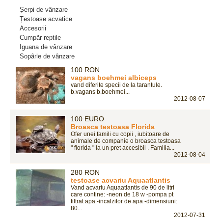
Șerpi de vânzare
Țestoase acvatice
Accesorii
Cumpãr reptile
Iguana de vânzare
Sopârle de vânzare
100 RON
vagans boehmei albiceps
vand diferite specii de la tarantule.
b.vagans b.boehmei...
2012-08-07
100 EURO
Broasca testoasa Florida
Ofer unei famili cu copii , iubitoare de
animale de companie o broasca testoasa
" florida " la un pret accesibil . Familia...
2012-08-04
280 RON
testoase acvariu Aquaatlantis
Vand acvariu Aquaatlantis de 90 de litri
care contine: -neon de 18 w -pompa pt
filtrat apa -incalzitor de apa -dimensiuni:
80...
2012-07-31